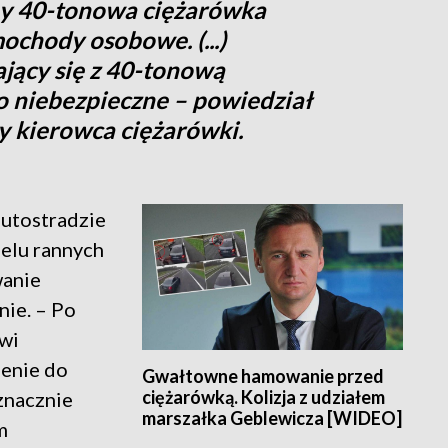
by 40-tonowa ciężarówka
mochody osobowe. (...)
jący się z 40-tonową
o niebezpieczne – powiedział
 kierowca ciężarówki.
autostradzie
ielu rannych
wanie
ie. – Po
wi
enie do
Gwałtowne hamowanie przed
ciężarówką. Kolizja z udziałem
 znacznie
marszałka Geblewicza [WIDEO]
m