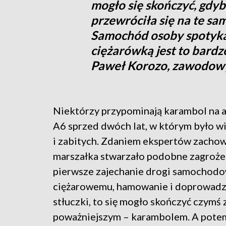
mogło się skończyć, gdy
przewróciła się na te sa
Samochód osoby spotyka
ciężarówką jest to bardz
Paweł Korozo, zawodowy
Niektórzy przypominają karambol na 
A6 sprzed dwóch lat, w którym było w
i zabitych. Zdaniem ekspertów zacho
marszałka stwarzało podobne zagrożen
pierwsze zajechanie drogi samochodo
ciężarowemu, hamowanie i doprowadz
stłuczki, to się mogło skończyć czymś
poważniejszym – karambolem. A pote