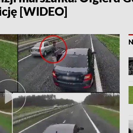
licję [WIDEO]
N