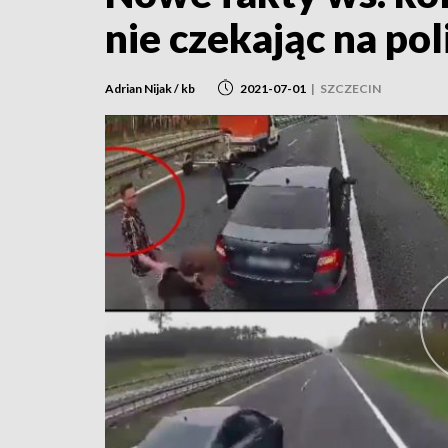
nie czekając na po
Adrian Nijak / kb
2021-07-01
|
SZCZECIN