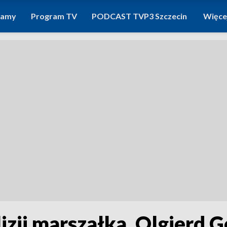
ramy
Program TV
PODCAST TVP3 Szczecin
Więce
izji marszałka. Olgierd G