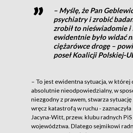
– Myślę, że Pan Geblewic
psychiatry i zrobić bada
zrobił to nieświadomie i
ewidentnie było widać na
ciężarówce drogę – powi
poseł Koalicji Polskiej-
– To jest ewidentna sytuacja, w której
absolutnie nieodpowiedzialny, w spo
niezgodny z prawem, stwarza sytuację 
wręcz katastrofą w ruchu - zaznaczył
Jacyna-Witt, przew. klubu radnych PiS
województwa. Dlatego sejmikowi radn