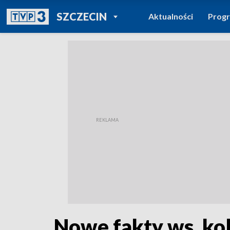
POWRÓT DO
SZCZECIN
Aktualności
Prog
TVP REGIONY
Nowe fakty ws. kol