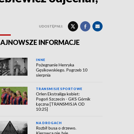
UDOSTĘPNIJ:
AJNOWSZE INFORMACJE
INNE
Pożegnanie Henryka
Gęsikowskiego. Pogrzeb 10
sierpnia
TRANSMISJE SPORTOWE
Orlen Ekstraliga kobiet:
Pogoń Szczecin - GKS Górnik
Łęczna [TRANSMISJA OD
10:25]
NA DROGACH
Rozbił busa o drzewo.
Kierowca nie żyje