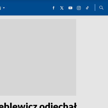
j
eblewicz odjechał,