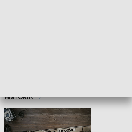
NAUKA I EDUKACJA
Z indeksem w ręku
Droga po suk
HISTORIA