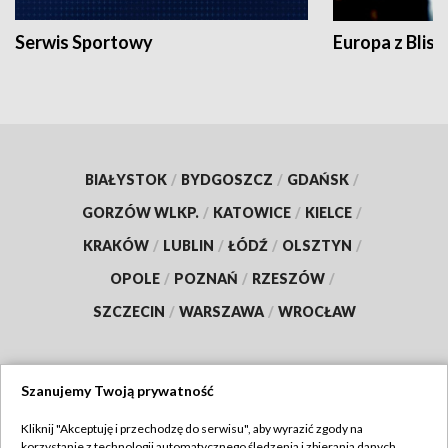
Serwis Sportowy
Europa z Blisk
BIAŁYSTOK
/
BYDGOSZCZ
/
GDAŃSK
/
GORZÓW WLKP.
/
KATOWICE
/
KIELCE
/
KRAKÓW
/
LUBLIN
/
ŁÓDŹ
/
OLSZTYN
/
OPOLE
/
POZNAŃ
/
RZESZÓW
/
SZCZECIN
/
WARSZAWA
/
WROCŁAW
Szanujemy Twoją prywatność
Dołącz do nas:
Kliknij "Akceptuję i przechodzę do serwisu", aby wyrazić zgody na
korzystanie z technologii automatycznego śledzenia i zbierania danych,