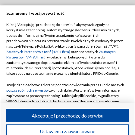
Szanujemy Twoją prywatność
Dołącz do nas:
Kliknij "Akceptuję i przechodzę do serwisu", aby wyrazić zgody na
korzystanie z technologii automatycznego śledzenia i zbierania danych,
TVP
dostęp do informacji na Twoim urządzeniu końcowym i ich
Abonament TVP
przechowywanie oraz na przetwarzanie Twoich danych osobowych przez
Regulamin TVP
nas, czyli Telewizję Polską S.A. w likwidacji (zwaną dalej również „TVP”),
Emisja w TVP
Polityka prywatności
Zaufanych Partnerów z IAB* (1201 firm)
oraz pozostałych
Zaufanych
Partnerów TVP (93 firm)
, w celach marketingowych (w tym do
Centrum informacji TVP
Moje zgody
zautomatyzowanego dopasowania reklam do Twoich zainteresowań i
mierzenia ich skuteczności) i pozostałych, które wskazujemy poniżej, a
Naziemna Telewizja Cyfrowa
Pomoc
także zgody na udostępnianie przez nas identyfikatora PPID do Google.
Sklep TVP
Biuro reklamy
Twoje dane osobowe zbierane podczas odwiedzania przez Ciebie naszych
Rada Programowa
Kontakt
poszczególnych serwisów
zwanych dalej „Portalem”, w tym informacje
zapisywane za pomocą technologii takich jak: pliki cookie, sygnalizatory
System NOS
WWW lub innych podobnych technologii umożliwiających świadczenie
dopasowanych i bezpiecznych usług, personalizację treści oraz reklam,
Informacje o nadawcy
Kanały
udostępnianie funkcji mediów społecznościowych oraz analizowanie
Akceptuję i przechodzę do serwisu
ruchu w Internecie.
Program dla prasy
©2026 Telewizja Polska S.A. w likwidacji
Biuro Reklamy
Twoje dane osobowe zbierane podczas odwiedzania przez Ciebie
Ustawienia zaawansowane
poszczególnych serwisów
na Portalu, takie jak adresy IP, identyfikatory