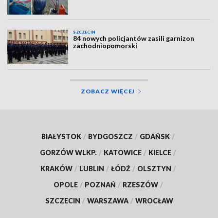
SZCZECIN
84 nowych policjantów zasili garnizon
zachodniopomorski
ZOBACZ WIĘCEJ
BIAŁYSTOK
/
BYDGOSZCZ
/
GDAŃSK
/
GORZÓW WLKP.
/
KATOWICE
/
KIELCE
/
KRAKÓW
/
LUBLIN
/
ŁÓDŹ
/
OLSZTYN
/
OPOLE
/
POZNAŃ
/
RZESZÓW
/
SZCZECIN
/
WARSZAWA
/
WROCŁAW