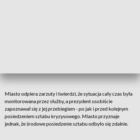
- Prezydent Krzystek komunikował się z
mieszkańcami ze swojego wygodnego
gabinetu poprzez czat. Nie było go w tych
miejscach, gdzie doszło do podtopień, do
zalania piwnic, garaży, ulic, dlatego media
wyręczały miasto w informowaniu o tym,
co się dzieje – powiedział Tomasz
Duklanowski, redaktor naczelny Radia
Szczecin.
Miasto odpiera zarzuty i twierdzi, że sytuacja cały czas była
monitorowana przez służby, a prezydent osobiście
zapoznawał się z jej przebiegiem - po jak i przed kolejnym
posiedzeniem sztabu kryzysowego. Miasto przyznaje
jednak, że środowe posiedzenie sztabu odbyło się zdalnie.