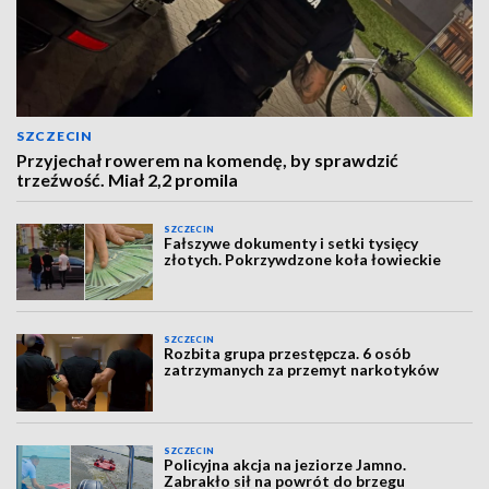
SZCZECIN
Przyjechał rowerem na komendę, by sprawdzić
trzeźwość. Miał 2,2 promila
SZCZECIN
Fałszywe dokumenty i setki tysięcy
złotych. Pokrzywdzone koła łowieckie
SZCZECIN
Rozbita grupa przestępcza. 6 osób
zatrzymanych za przemyt narkotyków
SZCZECIN
Policyjna akcja na jeziorze Jamno.
Zabrakło sił na powrót do brzegu