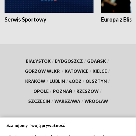
Serwis Sportowy
Europa z Blisk
BIAŁYSTOK
/
BYDGOSZCZ
/
GDAŃSK
/
GORZÓW WLKP.
/
KATOWICE
/
KIELCE
/
KRAKÓW
/
LUBLIN
/
ŁÓDŹ
/
OLSZTYN
/
OPOLE
/
POZNAŃ
/
RZESZÓW
/
SZCZECIN
/
WARSZAWA
/
WROCŁAW
Szanujemy Twoją prywatność
Dołącz do nas: