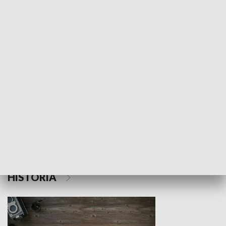
NAUKA I EDUKACJA
Z indeksem w ręku
Droga po suk
HISTORIA