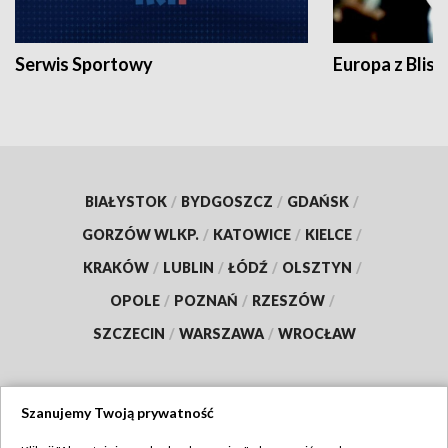
Serwis Sportowy
Europa z Blisk
BIAŁYSTOK
/
BYDGOSZCZ
/
GDAŃSK
/
GORZÓW WLKP.
/
KATOWICE
/
KIELCE
/
KRAKÓW
/
LUBLIN
/
ŁÓDŹ
/
OLSZTYN
/
OPOLE
/
POZNAŃ
/
RZESZÓW
/
SZCZECIN
/
WARSZAWA
/
WROCŁAW
Szanujemy Twoją prywatność
Dołącz do nas: