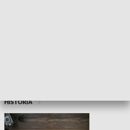
NAUKA I EDUKACJA
Z indeksem w ręku
Droga po suk
HISTORIA