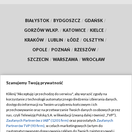
BIAŁYSTOK
/
BYDGOSZCZ
/
GDAŃSK
/
GORZÓW WLKP.
/
KATOWICE
/
KIELCE
/
KRAKÓW
/
LUBLIN
/
ŁÓDŹ
/
OLSZTYN
/
OPOLE
/
POZNAŃ
/
RZESZÓW
/
SZCZECIN
/
WARSZAWA
/
WROCŁAW
Szanujemy Twoją prywatność
Dołącz do nas:
Kliknij "Akceptuję i przechodzę do serwisu", aby wyrazić zgody na
korzystanie z technologii automatycznego śledzenia i zbierania danych,
TVP
dostęp do informacji na Twoim urządzeniu końcowym i ich
Abonament TVP
przechowywanie oraz na przetwarzanie Twoich danych osobowych przez
Regulamin TVP
nas, czyli Telewizję Polską S.A. w likwidacji (zwaną dalej również „TVP”),
Emisja w TVP
Polityka prywatności
Zaufanych Partnerów z IAB* (1201 firm)
oraz pozostałych
Zaufanych
Partnerów TVP (93 firm)
, w celach marketingowych (w tym do
Centrum informacji TVP
Moje zgody
zautomatyzowanego dopasowania reklam do Twoich zainteresowań i