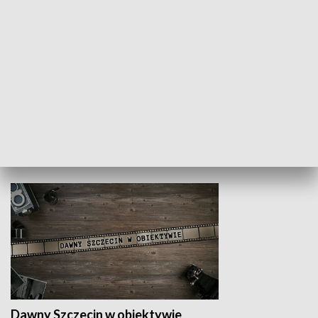
Z indeksem w ręku
Droga po suk
HISTORIA
Dawny Szczecin w obiektywie