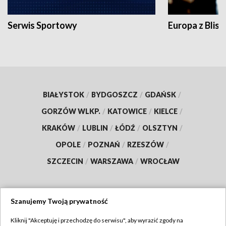
Serwis Sportowy
Europa z Blisk
BIAŁYSTOK
/
BYDGOSZCZ
/
GDAŃSK
/
GORZÓW WLKP.
/
KATOWICE
/
KIELCE
/
KRAKÓW
/
LUBLIN
/
ŁÓDŹ
/
OLSZTYN
/
OPOLE
/
POZNAŃ
/
RZESZÓW
/
SZCZECIN
/
WARSZAWA
/
WROCŁAW
Szanujemy Twoją prywatność
Dołącz do nas:
Kliknij "Akceptuję i przechodzę do serwisu", aby wyrazić zgody na