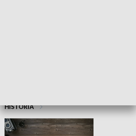
NAUKA I EDUKACJA
Z indeksem w ręku
Droga po suk
HISTORIA