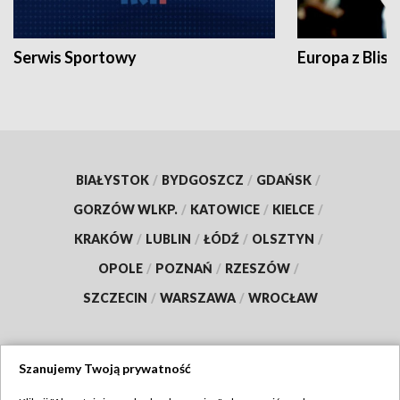
Serwis Sportowy
Europa z Blisk
BIAŁYSTOK
/
BYDGOSZCZ
/
GDAŃSK
/
GORZÓW WLKP.
/
KATOWICE
/
KIELCE
/
KRAKÓW
/
LUBLIN
/
ŁÓDŹ
/
OLSZTYN
/
OPOLE
/
POZNAŃ
/
RZESZÓW
/
SZCZECIN
/
WARSZAWA
/
WROCŁAW
Szanujemy Twoją prywatność
Dołącz do nas: