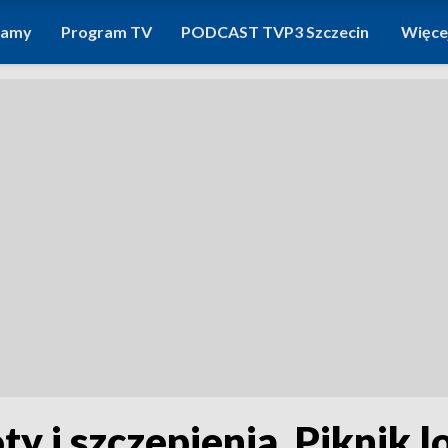
ramy
Program TV
PODCAST TVP3 Szczecin
Więce
y i szczepienia. Piknik l