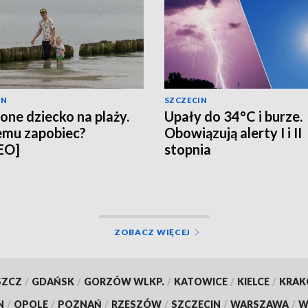
IN
SZCZECIN
one dziecko na plaży.
Upały do 34°C i burze.
emu zapobiec?
Obowiązują alerty I i II
EO]
stopnia
ZOBACZ WIĘCEJ
SZCZ
/
GDAŃSK
/
GORZÓW WLKP.
/
KATOWICE
/
KIELCE
/
KRA
N
/
OPOLE
/
POZNAŃ
/
RZESZÓW
/
SZCZECIN
/
WARSZAWA
/
W