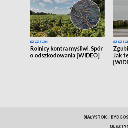
SZCZECIN
SZCZEC
Rolnicy kontra myśliwi. Spór
Zgubi
o odszkodowania [WIDEO]
Jak t
[WID
BIAŁYSTOK
/
BYDGO
OLSZTY