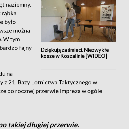
ęt naziemny.
ć rąbka
ie było
zawsze można
w. W tym
t bardzo fajny
Dziękują za śmieci. Niezwykłe
kosze w Koszalinie [WIDEO]
du na
zy z 21. Bazy Lotnictwa Taktycznego w
, ze po rocznej przerwie impreza w ogóle
po takiej długiej przerwie.