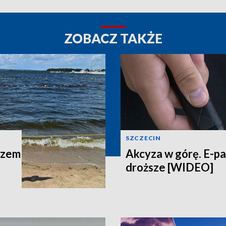
ZOBACZ TAKŻE
SZCZECIN
azem
Akcyza w górę. E-p
droższe [WIDEO]