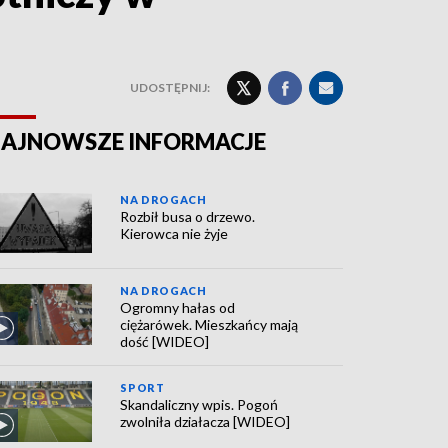
UDOSTĘPNIJ:
AJNOWSZE INFORMACJE
NA DROGACH
Rozbił busa o drzewo.
Kierowca nie żyje
NA DROGACH
Ogromny hałas od
ciężarówek. Mieszkańcy mają
dość [WIDEO]
SPORT
Skandaliczny wpis. Pogoń
zwolniła działacza [WIDEO]