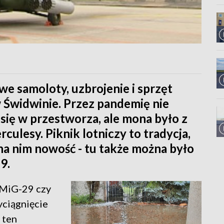
e samoloty, uzbrojenie i sprzęt
 Świdwinie. Przez pandemię nie
ię w przestworza, ale mona było z
culesy. Piknik lotniczy to tradycja,
 na nim nowość - tu także można było
9.
 MiG-29 czy
yciągnięcie
 ten