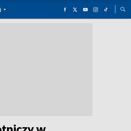
j
otniczy w