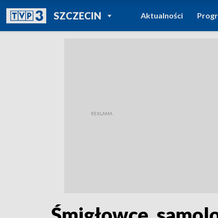
POWRÓT DO
SZCZECIN
Aktualności
Prog
TVP REGIONY
Śmigłowce, samolot