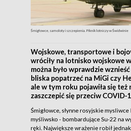
Śmigłowce, samoloty i szczepienia. Piknik lotniczy w Świdwinie
Wojskowe, transportowe i bojow
wróciły na lotnisko wojskowe w
można było wprawdzie wznieść s
bliska popatrzeć na MiGi czy Her
ale w tym roku pojawiła się też
zaszczepić się przeciw COVID-1
Śmigłowce, słynne rosyjskie mysliwce
myśliwsko - bombardujące Su-22 na w
ręki. Największe wrażenie robił jednak