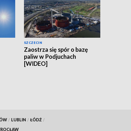
SZCZECIN
Zaostrza się spór o bazę
paliw w Podjuchach
[WIDEO]
KÓW
/
LUBLIN
/
ŁÓDŹ
/
ROCŁAW