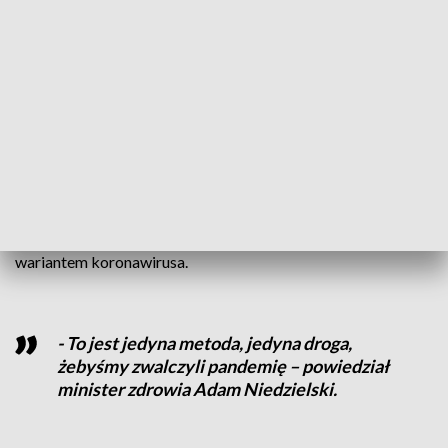
się.
To już 107. przypadek nowej mutacji koronawirusa w kraju, a
pierwszy w regionie.- Nie jesteśmy regionem wolnym od tego
wirusa i na pewno będziemy coraz więcej notować tych
zakażeń – przewiduje Joanna Jursa-Kulesza, kierownik
Zespołu Kontroli Zakażeń Szpitalnych w szpitalu
wojewódzkim w Szczecinie. Zakażeń, które wywołają
czwartą falę pandemii. Ta spodziewana jest pod koniec
wakacji. Najnowsze badania potwierdzają jednak, że
szczepionka chroni nas przed dużo bardziej zakaźnym
wariantem koronawirusa.
- To jest jedyna metoda, jedyna droga,
żebyśmy zwalczyli pandemię – powiedział
minister zdrowia Adam Niedzielski.