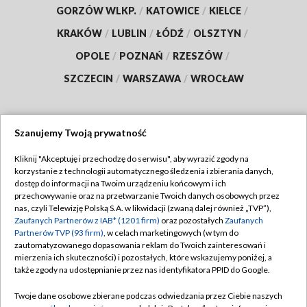
GORZÓW WLKP.
/
KATOWICE
/
KIELCE
/
KRAKÓW
/
LUBLIN
/
ŁÓDŹ
/
OLSZTYN
/
OPOLE
/
POZNAŃ
/
RZESZÓW
/
SZCZECIN
/
WARSZAWA
/
WROCŁAW
Szanujemy Twoją prywatność
Dołącz do nas:
Kliknij "Akceptuję i przechodzę do serwisu", aby wyrazić zgody na
korzystanie z technologii automatycznego śledzenia i zbierania danych,
TVP
dostęp do informacji na Twoim urządzeniu końcowym i ich
Abonament TVP
przechowywanie oraz na przetwarzanie Twoich danych osobowych przez
Regulamin TVP
nas, czyli Telewizję Polską S.A. w likwidacji (zwaną dalej również „TVP”),
Emisja w TVP
Polityka prywatności
Zaufanych Partnerów z IAB* (1201 firm)
oraz pozostałych
Zaufanych
Partnerów TVP (93 firm)
, w celach marketingowych (w tym do
Centrum informacji TVP
Moje zgody
zautomatyzowanego dopasowania reklam do Twoich zainteresowań i
mierzenia ich skuteczności) i pozostałych, które wskazujemy poniżej, a
Naziemna Telewizja Cyfrowa
Pomoc
także zgody na udostępnianie przez nas identyfikatora PPID do Google.
Sklep TVP
Biuro reklamy
Twoje dane osobowe zbierane podczas odwiedzania przez Ciebie naszych
Rada Programowa