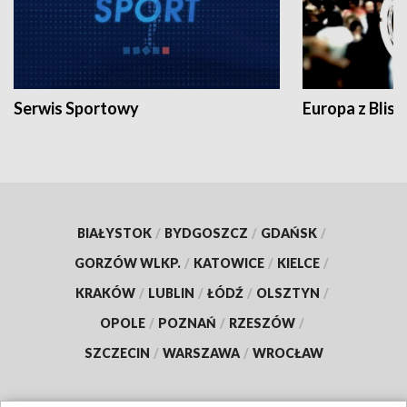
Serwis Sportowy
Europa z Blisk
BIAŁYSTOK
/
BYDGOSZCZ
/
GDAŃSK
/
GORZÓW WLKP.
/
KATOWICE
/
KIELCE
/
KRAKÓW
/
LUBLIN
/
ŁÓDŹ
/
OLSZTYN
/
OPOLE
/
POZNAŃ
/
RZESZÓW
/
SZCZECIN
/
WARSZAWA
/
WROCŁAW