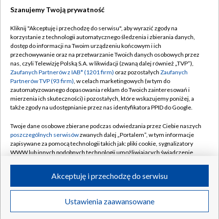
Szanujemy Twoją prywatność
Dołącz do nas:
Kliknij "Akceptuję i przechodzę do serwisu", aby wyrazić zgody na
korzystanie z technologii automatycznego śledzenia i zbierania danych,
TVP
dostęp do informacji na Twoim urządzeniu końcowym i ich
Abonament TVP
przechowywanie oraz na przetwarzanie Twoich danych osobowych przez
Regulamin TVP
nas, czyli Telewizję Polską S.A. w likwidacji (zwaną dalej również „TVP”),
Emisja w TVP
Polityka prywatności
Zaufanych Partnerów z IAB* (1201 firm)
oraz pozostałych
Zaufanych
Partnerów TVP (93 firm)
, w celach marketingowych (w tym do
Centrum informacji TVP
Moje zgody
zautomatyzowanego dopasowania reklam do Twoich zainteresowań i
mierzenia ich skuteczności) i pozostałych, które wskazujemy poniżej, a
Naziemna Telewizja Cyfrowa
Pomoc
także zgody na udostępnianie przez nas identyfikatora PPID do Google.
Sklep TVP
Biuro reklamy
Twoje dane osobowe zbierane podczas odwiedzania przez Ciebie naszych
Rada Programowa
Kontakt
poszczególnych serwisów
zwanych dalej „Portalem”, w tym informacje
zapisywane za pomocą technologii takich jak: pliki cookie, sygnalizatory
System NOS
WWW lub innych podobnych technologii umożliwiających świadczenie
dopasowanych i bezpiecznych usług, personalizację treści oraz reklam,
Informacje o nadawcy
Kanały
udostępnianie funkcji mediów społecznościowych oraz analizowanie
Akceptuję i przechodzę do serwisu
ruchu w Internecie.
Program dla prasy
©2026 Telewizja Polska S.A. w likwidacji
Biuro Reklamy
Twoje dane osobowe zbierane podczas odwiedzania przez Ciebie
Ustawienia zaawansowane
poszczególnych serwisów
na Portalu, takie jak adresy IP, identyfikatory
Ogłoszenie przetargowe
Twoich urządzeń końcowych i identyfikatory plików cookie, informacje o