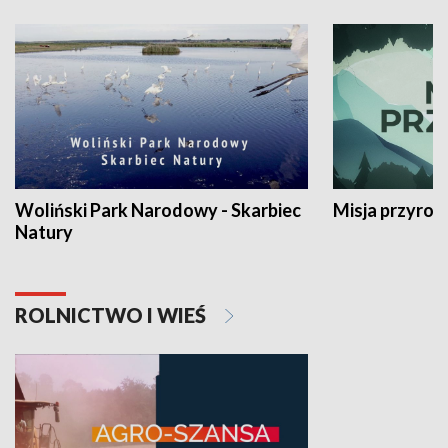
Woliński Park Narodowy - Skarbiec
Misja przyrod
Natury
ROLNICTWO I WIEŚ