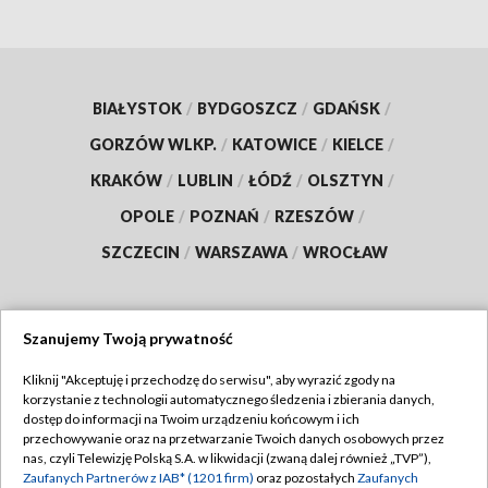
BIAŁYSTOK
/
BYDGOSZCZ
/
GDAŃSK
/
GORZÓW WLKP.
/
KATOWICE
/
KIELCE
/
KRAKÓW
/
LUBLIN
/
ŁÓDŹ
/
OLSZTYN
/
OPOLE
/
POZNAŃ
/
RZESZÓW
/
SZCZECIN
/
WARSZAWA
/
WROCŁAW
Szanujemy Twoją prywatność
Dołącz do nas:
Kliknij "Akceptuję i przechodzę do serwisu", aby wyrazić zgody na
korzystanie z technologii automatycznego śledzenia i zbierania danych,
TVP
dostęp do informacji na Twoim urządzeniu końcowym i ich
Abonament TVP
przechowywanie oraz na przetwarzanie Twoich danych osobowych przez
Regulamin TVP
nas, czyli Telewizję Polską S.A. w likwidacji (zwaną dalej również „TVP”),
Emisja w TVP
Polityka prywatności
Zaufanych Partnerów z IAB* (1201 firm)
oraz pozostałych
Zaufanych