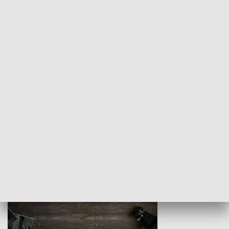
Z indeksem w ręku
Droga po suk
HISTORIA