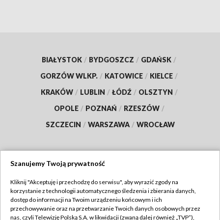
BIAŁYSTOK
/
BYDGOSZCZ
/
GDAŃSK
/
GORZÓW WLKP.
/
KATOWICE
/
KIELCE
/
KRAKÓW
/
LUBLIN
/
ŁÓDŹ
/
OLSZTYN
/
OPOLE
/
POZNAŃ
/
RZESZÓW
/
SZCZECIN
/
WARSZAWA
/
WROCŁAW
Szanujemy Twoją prywatność
Dołącz do nas:
Kliknij "Akceptuję i przechodzę do serwisu", aby wyrazić zgody na
korzystanie z technologii automatycznego śledzenia i zbierania danych,
TVP
dostęp do informacji na Twoim urządzeniu końcowym i ich
Abonament TVP
przechowywanie oraz na przetwarzanie Twoich danych osobowych przez
Regulamin TVP
nas, czyli Telewizję Polską S.A. w likwidacji (zwaną dalej również „TVP”),