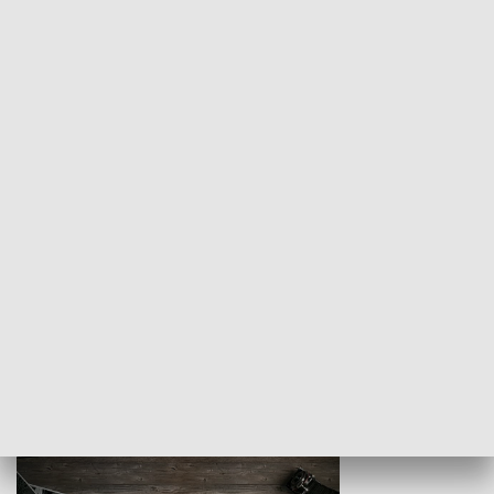
Z indeksem w ręku
Droga po suk
HISTORIA