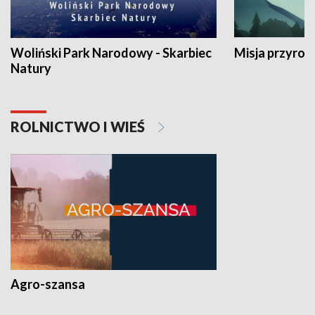
Woliński Park Narodowy - Skarbiec
Misja przyrod
Natury
ROLNICTWO I WIEŚ
Agro-szansa