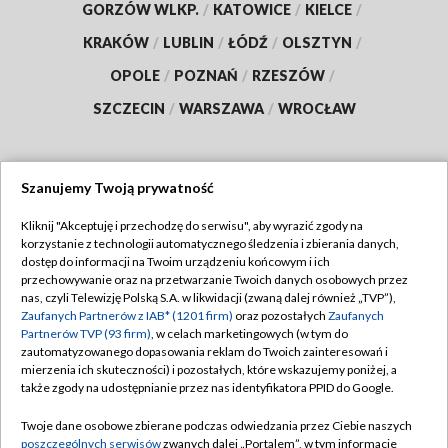
GORZÓW WLKP.
/
KATOWICE
/
KIELCE
/
KRAKÓW
/
LUBLIN
/
ŁÓDŹ
/
OLSZTYN
/
OPOLE
/
POZNAŃ
/
RZESZÓW
/
SZCZECIN
/
WARSZAWA
/
WROCŁAW
Szanujemy Twoją prywatność
Dołącz do nas:
Kliknij "Akceptuję i przechodzę do serwisu", aby wyrazić zgody na
korzystanie z technologii automatycznego śledzenia i zbierania danych,
TVP
dostęp do informacji na Twoim urządzeniu końcowym i ich
Abonament TVP
przechowywanie oraz na przetwarzanie Twoich danych osobowych przez
Regulamin TVP
nas, czyli Telewizję Polską S.A. w likwidacji (zwaną dalej również „TVP”),
Emisja w TVP
Polityka prywatności
Zaufanych Partnerów z IAB* (1201 firm)
oraz pozostałych
Zaufanych
Partnerów TVP (93 firm)
, w celach marketingowych (w tym do
Centrum informacji TVP
Moje zgody
zautomatyzowanego dopasowania reklam do Twoich zainteresowań i
mierzenia ich skuteczności) i pozostałych, które wskazujemy poniżej, a
Naziemna Telewizja Cyfrowa
Pomoc
także zgody na udostępnianie przez nas identyfikatora PPID do Google.
Sklep TVP
Biuro reklamy
Twoje dane osobowe zbierane podczas odwiedzania przez Ciebie naszych
Rada Programowa
Kontakt
poszczególnych serwisów
zwanych dalej „Portalem”, w tym informacje