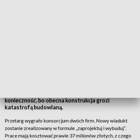
TVP3 Szczecin
Wiadukt w alei Monte Cassino w Koszalinie coraz
bliżej. Miasto rozstrzygnęło przetarg na realizację
tej strategicznej inwestycji komunikacyjnej.
Rozbiórka obiektu i postawienie go na nowo to
konieczność, bo obecna konstrukcja grozi
katastrofą budowlaną.
Przetarg wygrało konsorcjum dwóch firm. Nowy wiadukt
zostanie zrealizowany w formule „zaprojektuj i wybuduj”.
Prace mają kosztować prawie 37 milionów złotych, z czego