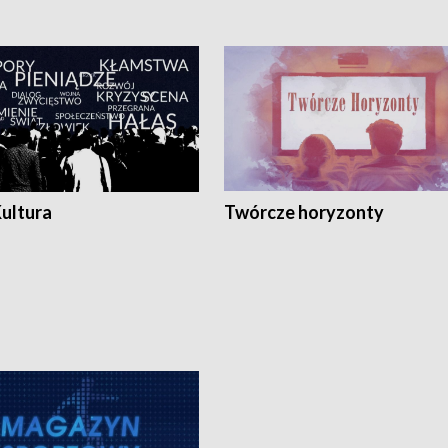
Kultura
Twórcze horyzonty