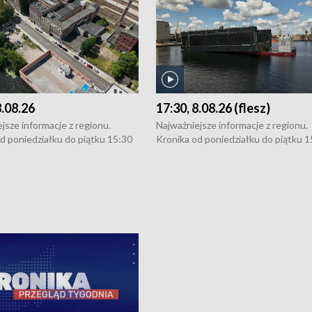
8.08.26
17:30, 8.08.26 (flesz)
jsze informacje z regionu.
Najważniejsze informacje z regionu.
d poniedziałku do piątku 15:30
Kronika od poniedziałku do piątku 1
16:30 (+ rozmowa), 18:30, 21:30.
(flesz), 16:30 (+ rozmowa), 18:30, 21
y i święta 15:30 i 16:30
W weekendy i święta 15:30 i 16:30
8:30 i 21:30. Dziennikarze czekają
(flesz), 18:30 i 21:30. Dziennikarze c
a zgłoszenia: Szczecin - tel. 91-
na Państwa zgłoszenia: Szczecin - te
0, Koszalin - tel. 94-34-50-054,
4 8-10-400, Koszalin - tel. 94-34-50
ronika@tvp.pl.
e-mail: kronika@tvp.pl.