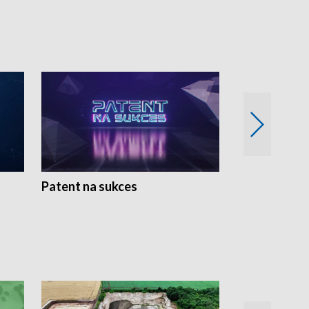
Patent na sukces
Rolnictwo w 