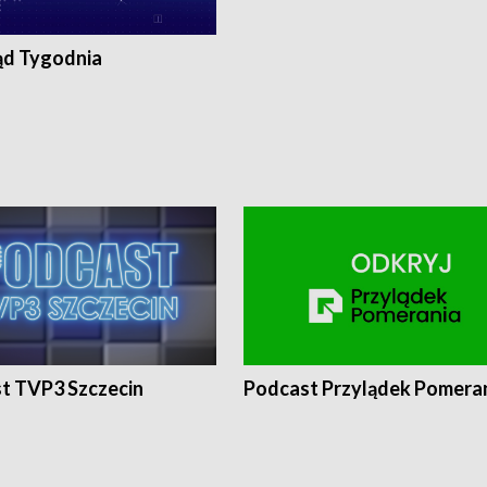
ąd Tygodnia
t TVP3 Szczecin
Podcast Przylądek Pomera