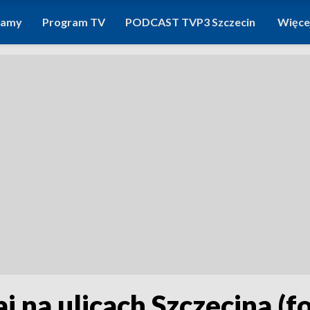
ramy
Program TV
PODCAST TVP3 Szczecin
Więce
na ulicach Szczecina (f