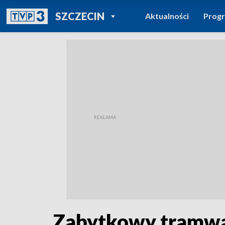
POWRÓT DO
SZCZECIN
Aktualności
Prog
TVP REGIONY
Zabytkowy tramwaj 