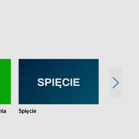
nia
Spięcie
Niedziałkow