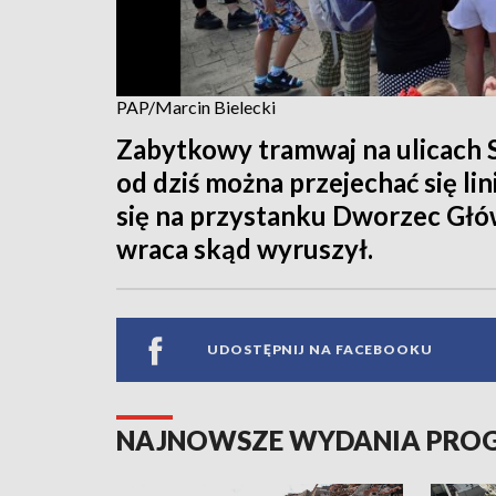
PAP/Marcin Bielecki
Zabytkowy tramwaj na ulicach S
od dziś można przejechać się li
się na przystanku Dworzec Głów
wraca skąd wyruszył.
UDOSTĘPNIJ NA FACEBOOKU
NAJNOWSZE WYDANIA PR