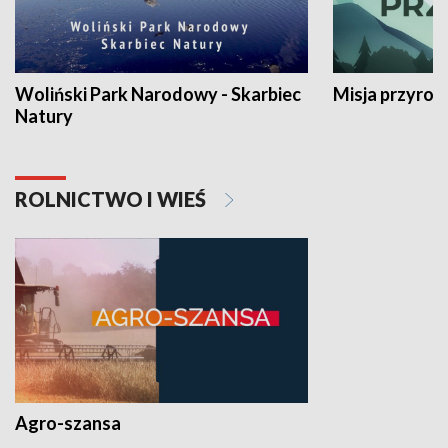
Woliński Park Narodowy - Skarbiec
Misja przyrod
Natury
ROLNICTWO I WIEŚ
Agro-szansa