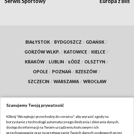
Serwis Sportowy
Europa z Blisk
BIAŁYSTOK
/
BYDGOSZCZ
/
GDAŃSK
/
GORZÓW WLKP.
/
KATOWICE
/
KIELCE
/
KRAKÓW
/
LUBLIN
/
ŁÓDŹ
/
OLSZTYN
/
OPOLE
/
POZNAŃ
/
RZESZÓW
/
SZCZECIN
/
WARSZAWA
/
WROCŁAW
Szanujemy Twoją prywatność
Dołącz do nas:
Kliknij "Akceptuję i przechodzę do serwisu", aby wyrazić zgody na
korzystanie z technologii automatycznego śledzenia i zbierania danych,
TVP
dostęp do informacji na Twoim urządzeniu końcowym i ich
Abonament TVP
przechowywanie oraz na przetwarzanie Twoich danych osobowych przez