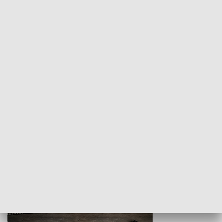
Z indeksem w ręku
Droga po suk
HISTORIA