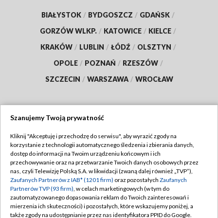
BIAŁYSTOK
/
BYDGOSZCZ
/
GDAŃSK
/
GORZÓW WLKP.
/
KATOWICE
/
KIELCE
/
KRAKÓW
/
LUBLIN
/
ŁÓDŹ
/
OLSZTYN
/
OPOLE
/
POZNAŃ
/
RZESZÓW
/
SZCZECIN
/
WARSZAWA
/
WROCŁAW
Szanujemy Twoją prywatność
Dołącz do nas:
Kliknij "Akceptuję i przechodzę do serwisu", aby wyrazić zgody na
korzystanie z technologii automatycznego śledzenia i zbierania danych,
TVP
dostęp do informacji na Twoim urządzeniu końcowym i ich
Abonament TVP
przechowywanie oraz na przetwarzanie Twoich danych osobowych przez
Regulamin TVP
nas, czyli Telewizję Polską S.A. w likwidacji (zwaną dalej również „TVP”),
Emisja w TVP
Polityka prywatności
Zaufanych Partnerów z IAB* (1201 firm)
oraz pozostałych
Zaufanych
Partnerów TVP (93 firm)
, w celach marketingowych (w tym do
Centrum informacji TVP
Moje zgody
zautomatyzowanego dopasowania reklam do Twoich zainteresowań i
mierzenia ich skuteczności) i pozostałych, które wskazujemy poniżej, a
Naziemna Telewizja Cyfrowa
Pomoc
także zgody na udostępnianie przez nas identyfikatora PPID do Google.