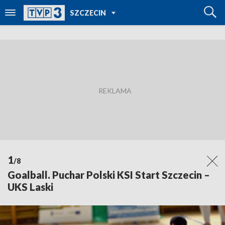
POWRÓT DO
SZCZECIN
TVP REGIONY
1
/8
Goalball. Puchar Polski KSI Start Szczecin –
UKS Laski