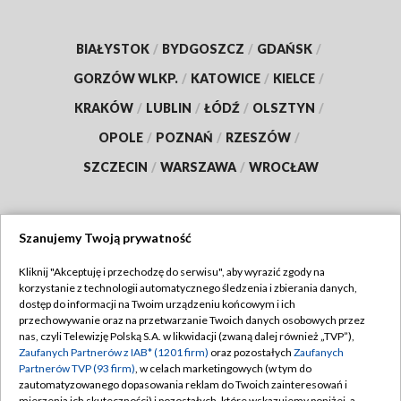
BIAŁYSTOK
/
BYDGOSZCZ
/
GDAŃSK
/
GORZÓW WLKP.
/
KATOWICE
/
KIELCE
/
KRAKÓW
/
LUBLIN
/
ŁÓDŹ
/
OLSZTYN
/
OPOLE
/
POZNAŃ
/
RZESZÓW
/
SZCZECIN
/
WARSZAWA
/
WROCŁAW
Szanujemy Twoją prywatność
Dołącz do nas:
Kliknij "Akceptuję i przechodzę do serwisu", aby wyrazić zgody na
korzystanie z technologii automatycznego śledzenia i zbierania danych,
TVP
dostęp do informacji na Twoim urządzeniu końcowym i ich
Abonament TVP
przechowywanie oraz na przetwarzanie Twoich danych osobowych przez
Regulamin TVP
nas, czyli Telewizję Polską S.A. w likwidacji (zwaną dalej również „TVP”),
Emisja w TVP
Polityka prywatności
Zaufanych Partnerów z IAB* (1201 firm)
oraz pozostałych
Zaufanych
Partnerów TVP (93 firm)
, w celach marketingowych (w tym do
Centrum informacji TVP
Moje zgody
zautomatyzowanego dopasowania reklam do Twoich zainteresowań i
mierzenia ich skuteczności) i pozostałych, które wskazujemy poniżej, a