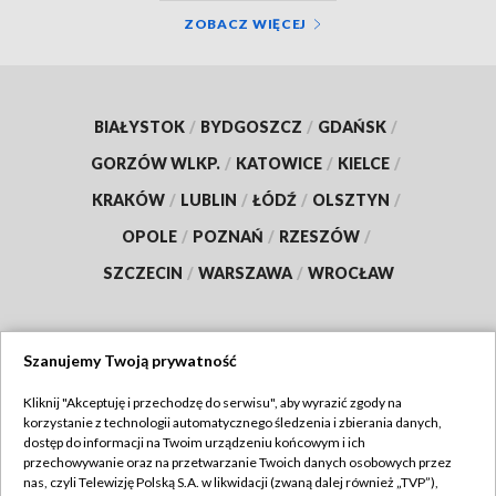
ZOBACZ WIĘCEJ
BIAŁYSTOK
/
BYDGOSZCZ
/
GDAŃSK
/
GORZÓW WLKP.
/
KATOWICE
/
KIELCE
/
KRAKÓW
/
LUBLIN
/
ŁÓDŹ
/
OLSZTYN
/
OPOLE
/
POZNAŃ
/
RZESZÓW
/
SZCZECIN
/
WARSZAWA
/
WROCŁAW
Szanujemy Twoją prywatność
Dołącz do nas:
Kliknij "Akceptuję i przechodzę do serwisu", aby wyrazić zgody na
korzystanie z technologii automatycznego śledzenia i zbierania danych,
TVP
dostęp do informacji na Twoim urządzeniu końcowym i ich
Abonament TVP
przechowywanie oraz na przetwarzanie Twoich danych osobowych przez
Regulamin TVP
nas, czyli Telewizję Polską S.A. w likwidacji (zwaną dalej również „TVP”),