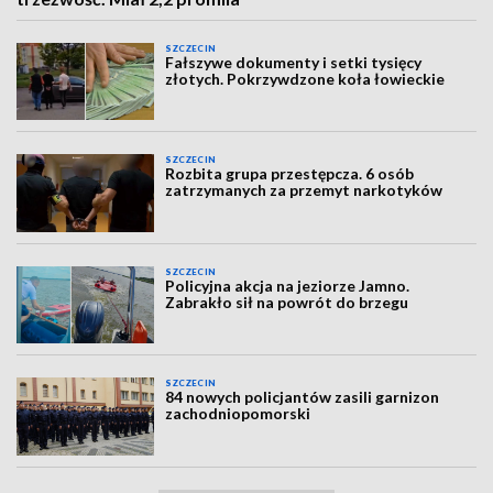
SZCZECIN
Fałszywe dokumenty i setki tysięcy
złotych. Pokrzywdzone koła łowieckie
SZCZECIN
Rozbita grupa przestępcza. 6 osób
zatrzymanych za przemyt narkotyków
SZCZECIN
Policyjna akcja na jeziorze Jamno.
Zabrakło sił na powrót do brzegu
SZCZECIN
84 nowych policjantów zasili garnizon
zachodniopomorski