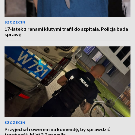
SZCZECIN
17-latek z ranami kłutymi trafił do szpitala. Policja bada
sprawę
SZCZECIN
Przyjechał rowerem na komendę, by sprawdzić
trzeźwość. Miał 2,2 promila