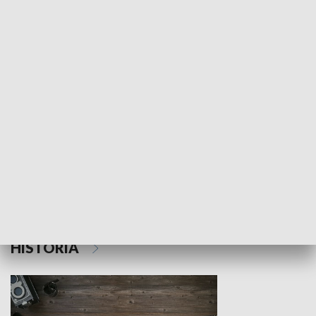
NAUKA I EDUKACJA
Z indeksem w ręku
Droga po suk
HISTORIA