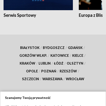
Serwis Sportowy
Europa z Blisk
BIAŁYSTOK
/
BYDGOSZCZ
/
GDAŃSK
/
GORZÓW WLKP.
/
KATOWICE
/
KIELCE
/
KRAKÓW
/
LUBLIN
/
ŁÓDŹ
/
OLSZTYN
/
OPOLE
/
POZNAŃ
/
RZESZÓW
/
SZCZECIN
/
WARSZAWA
/
WROCŁAW
Szanujemy Twoją prywatność
Dołącz do nas: