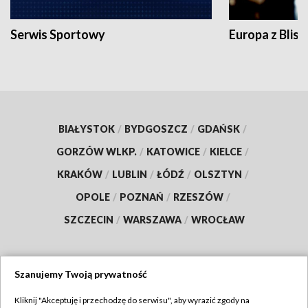
Serwis Sportowy
Europa z Blisk
BIAŁYSTOK
/
BYDGOSZCZ
/
GDAŃSK
/
GORZÓW WLKP.
/
KATOWICE
/
KIELCE
/
KRAKÓW
/
LUBLIN
/
ŁÓDŹ
/
OLSZTYN
/
OPOLE
/
POZNAŃ
/
RZESZÓW
/
SZCZECIN
/
WARSZAWA
/
WROCŁAW
Szanujemy Twoją prywatność
Dołącz do nas:
Kliknij "Akceptuję i przechodzę do serwisu", aby wyrazić zgody na