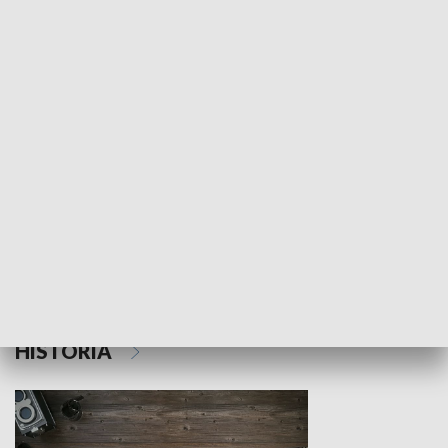
NAUKA I EDUKACJA
Z indeksem w ręku
Droga po suk
HISTORIA