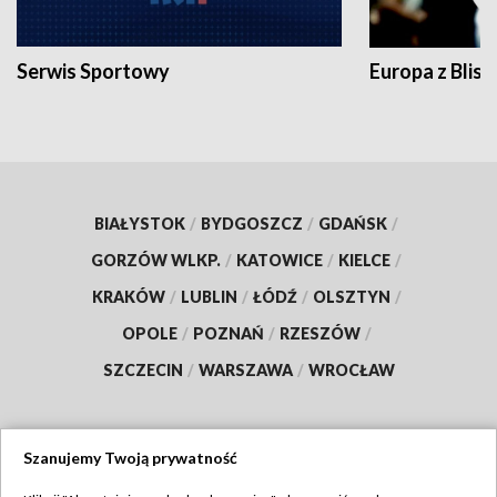
Serwis Sportowy
Europa z Blisk
BIAŁYSTOK
/
BYDGOSZCZ
/
GDAŃSK
/
GORZÓW WLKP.
/
KATOWICE
/
KIELCE
/
KRAKÓW
/
LUBLIN
/
ŁÓDŹ
/
OLSZTYN
/
OPOLE
/
POZNAŃ
/
RZESZÓW
/
SZCZECIN
/
WARSZAWA
/
WROCŁAW
Szanujemy Twoją prywatność
Dołącz do nas: