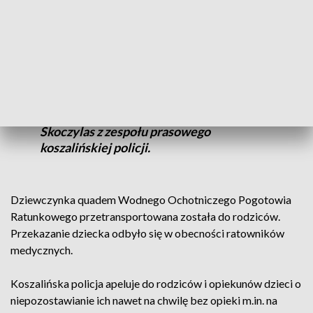
policjanci z częstochowskiej jednostki, którzy sezonowo
pełnią służbę w mieleńskim komisariacie.
- Policjanci odnaleźli 4-latkę kilometr
dalej, na plaży w Unieściu (obecnie
dzielnica Mielna) - podał st. asp. Rafał
Skoczylas z zespołu prasowego
koszalińskiej policji.
Dziewczynka quadem Wodnego Ochotniczego Pogotowia
Ratunkowego przetransportowana została do rodziców.
Przekazanie dziecka odbyło się w obecności ratowników
medycznych.
Koszalińska policja apeluje do rodziców i opiekunów dzieci o
niepozostawianie ich nawet na chwilę bez opieki m.in. na