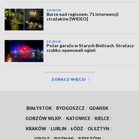
SZCZECIN
Burze nad regionem. 71 interwencji
strażaków [WIDEO]
SZCZECIN
Pożar garażu w Starych Bielicach. Strażacy
szybko opanowali ogień
ZOBACZ WIĘCEJ
BIAŁYSTOK
/
BYDGOSZCZ
/
GDAŃSK
/
GORZÓW WLKP.
/
KATOWICE
/
KIELCE
/
KRAKÓW
/
LUBLIN
/
ŁÓDŹ
/
OLSZTYN
/
OPOLE
/
POZNAŃ
/
RZESZÓW
/