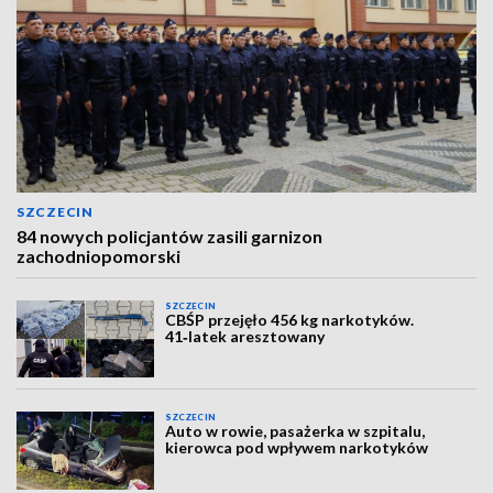
SZCZECIN
84 nowych policjantów zasili garnizon
zachodniopomorski
SZCZECIN
CBŚP przejęło 456 kg narkotyków.
41‑latek aresztowany
SZCZECIN
Auto w rowie, pasażerka w szpitalu,
kierowca pod wpływem narkotyków