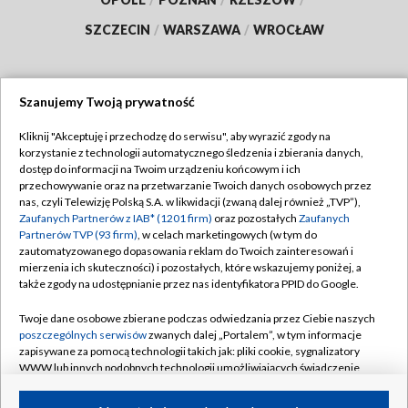
SZCZECIN
/
WARSZAWA
/
WROCŁAW
Szanujemy Twoją prywatność
Dołącz do nas:
Kliknij "Akceptuję i przechodzę do serwisu", aby wyrazić zgody na
korzystanie z technologii automatycznego śledzenia i zbierania danych,
TVP
dostęp do informacji na Twoim urządzeniu końcowym i ich
Abonament TVP
przechowywanie oraz na przetwarzanie Twoich danych osobowych przez
Regulamin TVP
nas, czyli Telewizję Polską S.A. w likwidacji (zwaną dalej również „TVP”),
Emisja w TVP
Polityka prywatności
Zaufanych Partnerów z IAB* (1201 firm)
oraz pozostałych
Zaufanych
Partnerów TVP (93 firm)
, w celach marketingowych (w tym do
Centrum informacji TVP
Moje zgody
zautomatyzowanego dopasowania reklam do Twoich zainteresowań i
mierzenia ich skuteczności) i pozostałych, które wskazujemy poniżej, a
Naziemna Telewizja Cyfrowa
Pomoc
także zgody na udostępnianie przez nas identyfikatora PPID do Google.
Sklep TVP
Biuro reklamy
Twoje dane osobowe zbierane podczas odwiedzania przez Ciebie naszych
Rada Programowa
Kontakt
poszczególnych serwisów
zwanych dalej „Portalem”, w tym informacje
zapisywane za pomocą technologii takich jak: pliki cookie, sygnalizatory
System NOS
WWW lub innych podobnych technologii umożliwiających świadczenie
dopasowanych i bezpiecznych usług, personalizację treści oraz reklam,
Informacje o nadawcy
Kanały
udostępnianie funkcji mediów społecznościowych oraz analizowanie