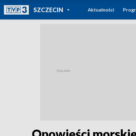
POWRÓT DO
SZCZECIN
Aktualności
Prog
TVP REGIONY
Opowieści morskiej 