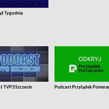
ąd Tygodnia
t TVP3 Szczecin
Podcast Przylądek Pomera