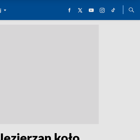
j
 Jezierzan koło