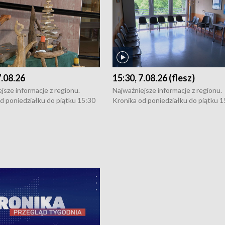
7.08.26
15:30, 7.08.26 (flesz)
jsze informacje z regionu.
Najważniejsze informacje z regionu.
d poniedziałku do piątku 15:30
Kronika od poniedziałku do piątku 1
16:30 (+ rozmowa), 18:30, 21:30.
(flesz), 16:30 (+ rozmowa), 18:30, 21
y i święta 15:30 i 16:30
W weekendy i święta 15:30 i 16:30
8:30 i 21:30. Dziennikarze czekają
(flesz), 18:30 i 21:30. Dziennikarze c
a zgłoszenia: Szczecin - tel. 91-
na Państwa zgłoszenia: Szczecin - te
0, Koszalin - tel. 94-34-50-054,
4 8-10-400, Koszalin - tel. 94-34-50
ronika@tvp.pl.
e-mail: kronika@tvp.pl.