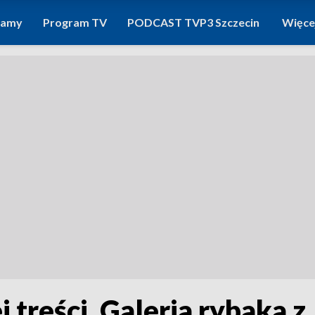
ramy
Program TV
PODCAST TVP3 Szczecin
Więce
treści. Galeria rybaka z