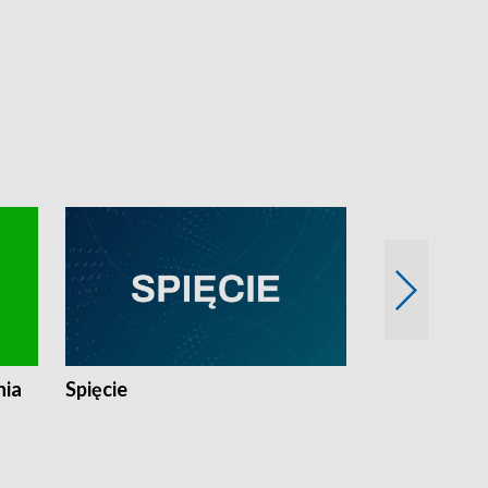
nia
Spięcie
Niedziałkow