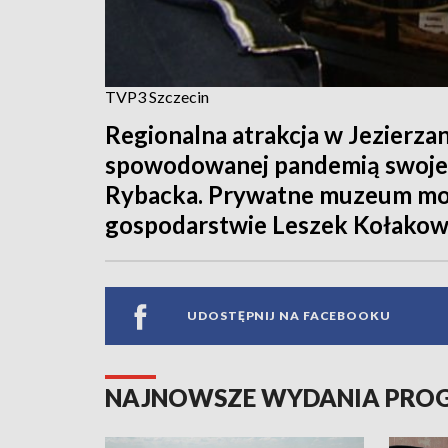
TVP3 Szczecin
Regionalna atrakcja w Jezierza
spowodowanej pandemią swoje 
Rybacka. Prywatne muzeum mo
gospodarstwie Leszek Kołakowsk
UDOSTĘPNIJ NA FACEBOOKU
NAJNOWSZE WYDANIA PR