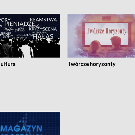
Kultura
Twórcze horyzonty