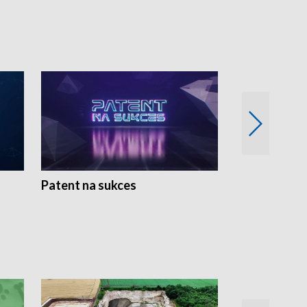
Patent na sukces
Rolnictwo w 