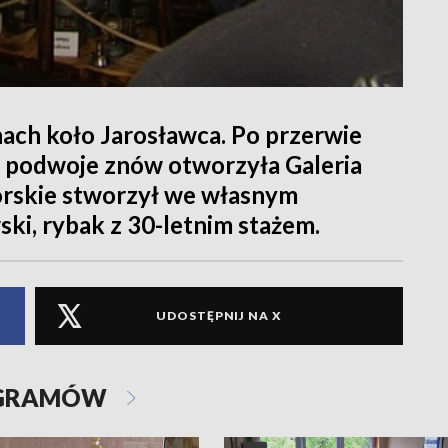
nach koło Jarosławca. Po przerwie
podwoje znów otworzyła Galeria
rskie stworzył we własnym
i, rybak z 30-letnim stażem.
UDOSTĘPNIJ NA X
OGRAMÓW