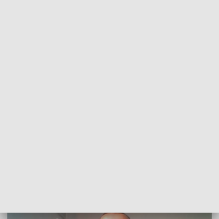
POWRÓT DO
SZCZECIN
TVP REGIONY
Trwają Wakacje z Konfederacją.
Rozmowa z Marcinem Bedką [WIDEO]
2021-07-08
ms