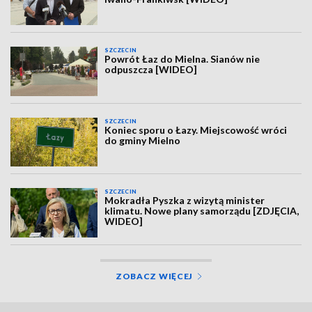
SZCZECIN
Powrót Łaz do Mielna. Sianów nie
odpuszcza [WIDEO]
SZCZECIN
Koniec sporu o Łazy. Miejscowość wróci
do gminy Mielno
SZCZECIN
Mokradła Pyszka z wizytą minister
klimatu. Nowe plany samorządu [ZDJĘCIA,
WIDEO]
ZOBACZ WIĘCEJ