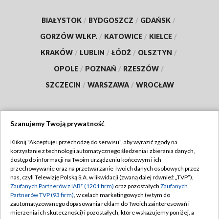
BIAŁYSTOK
/
BYDGOSZCZ
/
GDAŃSK
/
GORZÓW WLKP.
/
KATOWICE
/
KIELCE
/
KRAKÓW
/
LUBLIN
/
ŁÓDŹ
/
OLSZTYN
/
OPOLE
/
POZNAŃ
/
RZESZÓW
/
SZCZECIN
/
WARSZAWA
/
WROCŁAW
Szanujemy Twoją prywatność
Dołącz do nas:
Kliknij "Akceptuję i przechodzę do serwisu", aby wyrazić zgody na
korzystanie z technologii automatycznego śledzenia i zbierania danych,
TVP
dostęp do informacji na Twoim urządzeniu końcowym i ich
Abonament TVP
przechowywanie oraz na przetwarzanie Twoich danych osobowych przez
Regulamin TVP
nas, czyli Telewizję Polską S.A. w likwidacji (zwaną dalej również „TVP”),
Emisja w TVP
Polityka prywatności
Zaufanych Partnerów z IAB* (1201 firm)
oraz pozostałych
Zaufanych
Partnerów TVP (93 firm)
, w celach marketingowych (w tym do
Centrum informacji TVP
Moje zgody
zautomatyzowanego dopasowania reklam do Twoich zainteresowań i
mierzenia ich skuteczności) i pozostałych, które wskazujemy poniżej, a
Naziemna Telewizja Cyfrowa
Pomoc