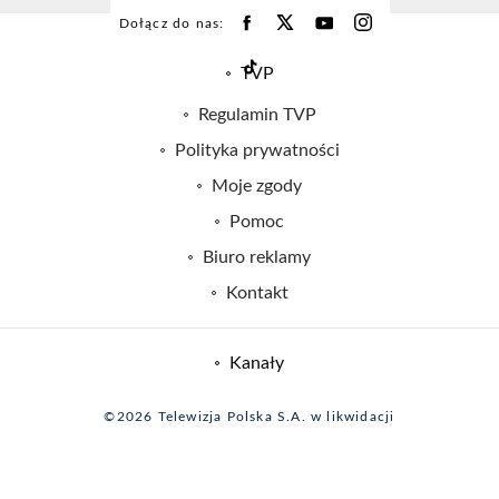
Dołącz do nas:
TVP
Abonament TVP
Regulamin TVP
Emisja w TVP
Polityka prywatności
Centrum informacji TVP
Moje zgody
Naziemna Telewizja Cyfrowa
Pomoc
Sklep TVP
Biuro reklamy
Rada Programowa
Kontakt
System NOS
Informacje o nadawcy
Kanały
Program dla prasy
©2026 Telewizja Polska S.A. w likwidacji
Biuro Reklamy
Ogłoszenie przetargowe