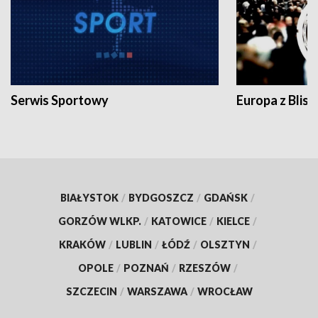
Serwis Sportowy
Europa z Blisk
BIAŁYSTOK
/
BYDGOSZCZ
/
GDAŃSK
/
GORZÓW WLKP.
/
KATOWICE
/
KIELCE
/
KRAKÓW
/
LUBLIN
/
ŁÓDŹ
/
OLSZTYN
/
OPOLE
/
POZNAŃ
/
RZESZÓW
/
SZCZECIN
/
WARSZAWA
/
WROCŁAW