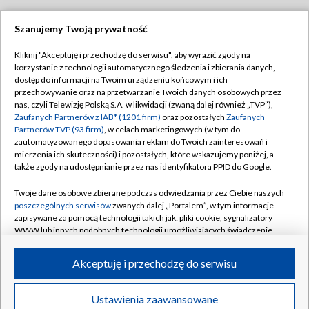
Szanujemy Twoją prywatność
Dołącz do nas:
Kliknij "Akceptuję i przechodzę do serwisu", aby wyrazić zgody na
korzystanie z technologii automatycznego śledzenia i zbierania danych,
TVP
dostęp do informacji na Twoim urządzeniu końcowym i ich
Abonament TVP
przechowywanie oraz na przetwarzanie Twoich danych osobowych przez
Regulamin TVP
nas, czyli Telewizję Polską S.A. w likwidacji (zwaną dalej również „TVP”),
Emisja w TVP
Polityka prywatności
Zaufanych Partnerów z IAB* (1201 firm)
oraz pozostałych
Zaufanych
Partnerów TVP (93 firm)
, w celach marketingowych (w tym do
Centrum informacji TVP
Moje zgody
zautomatyzowanego dopasowania reklam do Twoich zainteresowań i
mierzenia ich skuteczności) i pozostałych, które wskazujemy poniżej, a
Naziemna Telewizja Cyfrowa
Pomoc
także zgody na udostępnianie przez nas identyfikatora PPID do Google.
Sklep TVP
Biuro reklamy
Twoje dane osobowe zbierane podczas odwiedzania przez Ciebie naszych
Rada Programowa
Kontakt
poszczególnych serwisów
zwanych dalej „Portalem”, w tym informacje
zapisywane za pomocą technologii takich jak: pliki cookie, sygnalizatory
System NOS
WWW lub innych podobnych technologii umożliwiających świadczenie
dopasowanych i bezpiecznych usług, personalizację treści oraz reklam,
Informacje o nadawcy
Kanały
udostępnianie funkcji mediów społecznościowych oraz analizowanie
Akceptuję i przechodzę do serwisu
ruchu w Internecie.
Program dla prasy
©2026 Telewizja Polska S.A. w likwidacji
Biuro Reklamy
Twoje dane osobowe zbierane podczas odwiedzania przez Ciebie
Ustawienia zaawansowane
poszczególnych serwisów
na Portalu, takie jak adresy IP, identyfikatory