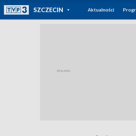
POWRÓT DO
SZCZECIN
Aktualności
Prog
TVP REGIONY