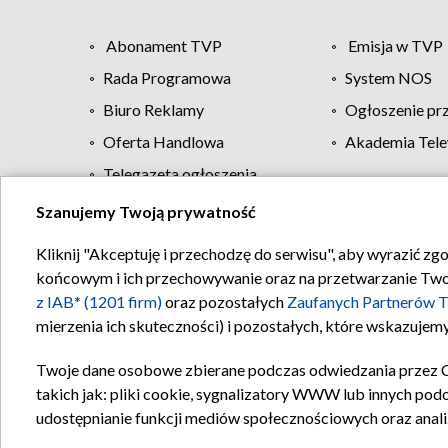
Abonament TVP
Emisja w TVP
Rada Programowa
System NOS
Biuro Reklamy
Ogłoszenie pr
Oferta Handlowa
Akademia Tele
Telegazeta ogłoszenia
Szanujemy Twoją prywatność
Regulamin TVP
Kliknij "Akceptuję i przechodzę do serwisu", aby wyrazić zg
końcowym i ich przechowywanie oraz na przetwarzanie Twoich
z IAB* (1201 firm)
oraz pozostałych
Zaufanych Partnerów T
mierzenia ich skuteczności) i pozostałych, które wskazujemy
Twoje dane osobowe zbierane podczas odwiedzania przez 
takich jak: pliki cookie, sygnalizatory WWW lub innych pod
udostępnianie funkcji mediów społecznościowych oraz anali