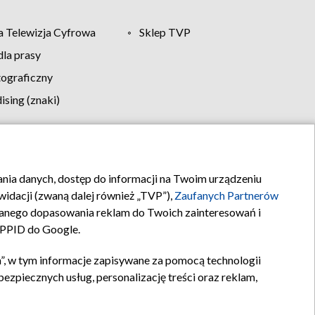
 Telewizja Cyfrowa
Sklep TVP
la prasy
tograficzny
sing (znaki)
klamy
Kontakt
rania danych, dostęp do informacji na Twoim urządzeniu
idacji (zwaną dalej również „TVP”),
Zaufanych Partnerów
anego dopasowania reklam do Twoich zainteresowań i
a PPID do Google.
”, w tym informacje zapisywane za pomocą technologii
zpiecznych usług, personalizację treści oraz reklam,