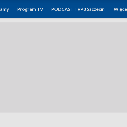
ramy
Program TV
PODCAST TVP3 Szczecin
Więce