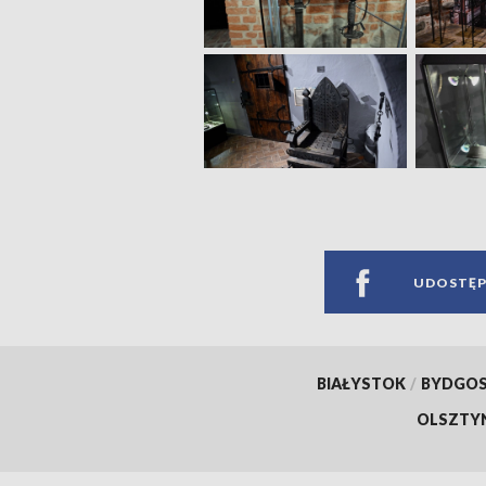
UDOSTĘP
BIAŁYSTOK
/
BYDGO
OLSZTY