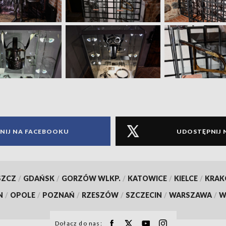
NIJ NA FACEBOOKU
UDOSTĘPNIJ 
SZCZ
/
GDAŃSK
/
GORZÓW WLKP.
/
KATOWICE
/
KIELCE
/
KRA
N
/
OPOLE
/
POZNAŃ
/
RZESZÓW
/
SZCZECIN
/
WARSZAWA
/
W
Dołącz do nas: