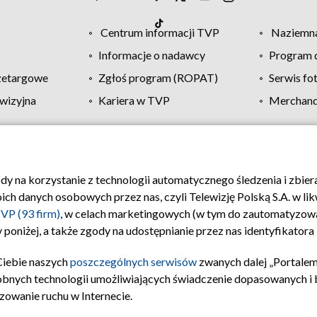
Centrum informacji TVP
Naziemna
Informacje o nadawcy
Program d
zetargowe
Zgłoś program (ROPAT)
Serwis fo
wizyjna
Kariera w TVP
Merchandi
Polityka prywatności
Moje zgody
Pomoc
Biuro re
ody na korzystanie z technologii automatycznego śledzenia i zbie
 danych osobowych przez nas, czyli Telewizję Polską S.A. w likw
VP (93 firm)
, w celach marketingowych (w tym do zautomatyzow
 poniżej, a także zgody na udostępnianie przez nas identyfikator
Ciebie naszych
poszczególnych serwisów
zwanych dalej „Portalem
obnych technologii umożliwiających świadczenie dopasowanych i be
zowanie ruchu w Internecie.