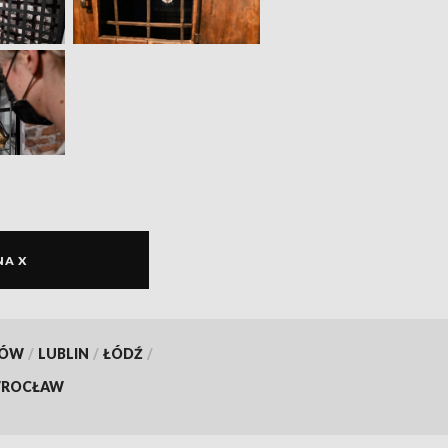
NA X
KÓW
/
LUBLIN
/
ŁÓDŹ
/
ROCŁAW