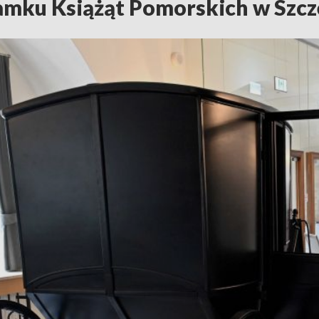
amku Książąt Pomorskich w Szcz