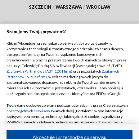
SZCZECIN
/
WARSZAWA
/
WROCŁAW
Szanujemy Twoją prywatność
Dołącz do nas:
Kliknij "Akceptuję i przechodzę do serwisu", aby wyrazić zgody na
korzystanie z technologii automatycznego śledzenia i zbierania danych,
TVP
dostęp do informacji na Twoim urządzeniu końcowym i ich
Abonament TVP
przechowywanie oraz na przetwarzanie Twoich danych osobowych przez
Regulamin TVP
nas, czyli Telewizję Polską S.A. w likwidacji (zwaną dalej również „TVP”),
Emisja w TVP
Polityka prywatności
Zaufanych Partnerów z IAB* (1201 firm)
oraz pozostałych
Zaufanych
Partnerów TVP (93 firm)
, w celach marketingowych (w tym do
Centrum informacji TVP
Moje zgody
zautomatyzowanego dopasowania reklam do Twoich zainteresowań i
mierzenia ich skuteczności) i pozostałych, które wskazujemy poniżej, a
Naziemna Telewizja Cyfrowa
Pomoc
także zgody na udostępnianie przez nas identyfikatora PPID do Google.
Sklep TVP
Biuro reklamy
Twoje dane osobowe zbierane podczas odwiedzania przez Ciebie naszych
Rada Programowa
Kontakt
poszczególnych serwisów
zwanych dalej „Portalem”, w tym informacje
zapisywane za pomocą technologii takich jak: pliki cookie, sygnalizatory
System NOS
WWW lub innych podobnych technologii umożliwiających świadczenie
dopasowanych i bezpiecznych usług, personalizację treści oraz reklam,
Informacje o nadawcy
Kanały
udostępnianie funkcji mediów społecznościowych oraz analizowanie
Akceptuję i przechodzę do serwisu
ruchu w Internecie.