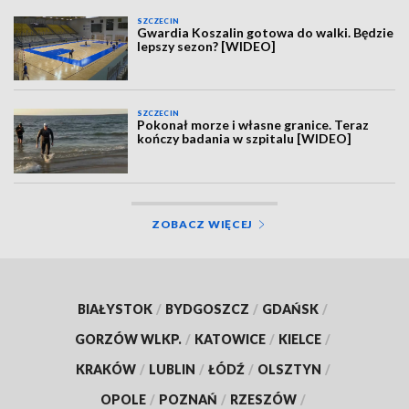
SZCZECIN
Gwardia Koszalin gotowa do walki. Będzie
lepszy sezon? [WIDEO]
SZCZECIN
Pokonał morze i własne granice. Teraz
kończy badania w szpitalu [WIDEO]
ZOBACZ WIĘCEJ
BIAŁYSTOK
/
BYDGOSZCZ
/
GDAŃSK
/
GORZÓW WLKP.
/
KATOWICE
/
KIELCE
/
KRAKÓW
/
LUBLIN
/
ŁÓDŹ
/
OLSZTYN
/
OPOLE
/
POZNAŃ
/
RZESZÓW
/