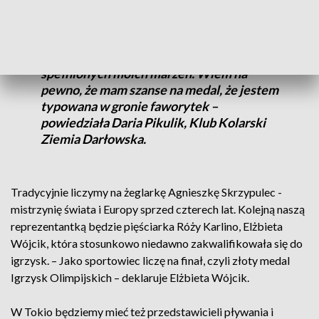
- Fajnie oczywiście, że udało mi się, że jadę
z siostrą. I to jest naprawdę jedno ze
spełnionych moich marzeń. Wiem na
pewno, że mam szanse na medal, że jestem
typowana w gronie faworytek –
powiedziała Daria Pikulik, Klub Kolarski
Ziemia Darłowska.
Tradycyjnie liczymy na żeglarkę Agnieszkę Skrzypulec -
mistrzynię świata i Europy sprzed czterech lat. Kolejną naszą
reprezentantką będzie pięściarka Róży Karlino, Elżbieta
Wójcik, która stosunkowo niedawno zakwalifikowała się do
igrzysk. – Jako sportowiec liczę na finał, czyli złoty medal
Igrzysk Olimpijskich – deklaruje Elżbieta Wójcik.
W Tokio będziemy mieć też przedstawicieli pływania i