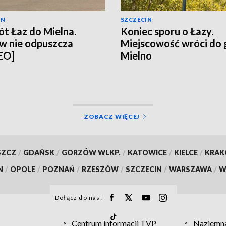
IN
SZCZECIN
t Łaz do Mielna.
Koniec sporu o Łazy.
w nie odpuszcza
Miejscowość wróci do
EO]
Mielno
ZOBACZ WIĘCEJ
SZCZ
/
GDAŃSK
/
GORZÓW WLKP.
/
KATOWICE
/
KIELCE
/
KRA
N
/
OPOLE
/
POZNAŃ
/
RZESZÓW
/
SZCZECIN
/
WARSZAWA
/
W
Dołącz do nas:
Centrum informacji TVP
Naziemna