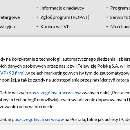
Informacje o nadawcy
Program d
zetargowe
Zgłoś program (ROPAT)
Serwis fo
wizyjna
Kariera w TVP
Merchandi
Polityka prywatności
Moje zgody
Pomoc
Biuro re
ody na korzystanie z technologii automatycznego śledzenia i zbie
 danych osobowych przez nas, czyli Telewizję Polską S.A. w likw
VP (93 firm)
, w celach marketingowych (w tym do zautomatyzow
 poniżej, a także zgody na udostępnianie przez nas identyfikator
Ciebie naszych
poszczególnych serwisów
zwanych dalej „Portalem
obnych technologii umożliwiających świadczenie dopasowanych i be
zowanie ruchu w Internecie.
Ciebie
poszczególnych serwisów
na Portalu, takie jak adresy IP, 
sach Portalu czy historia odwiedzin będą przetwarzane przez TV