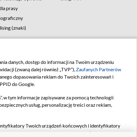
la prasy
tograficzny
sing (znaki)
klamy
Kontakt
rania danych, dostęp do informacji na Twoim urządzeniu
idacji (zwaną dalej również „TVP”),
Zaufanych Partnerów
anego dopasowania reklam do Twoich zainteresowań i
a PPID do Google.
”, w tym informacje zapisywane za pomocą technologii
zpiecznych usług, personalizację treści oraz reklam,
identyfikatory Twoich urządzeń końcowych i identyfikatory
P,
Zaufanych Partnerów z IAB
oraz pozostałych
Zaufanych