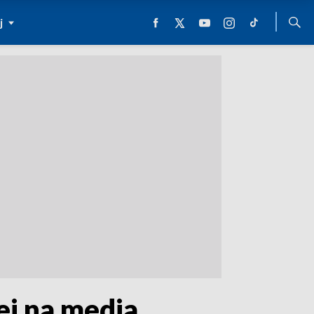
j
j na media