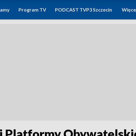
ramy
Program TV
PODCAST TVP3 Szczecin
Więce
 Platformy Obywatelskie