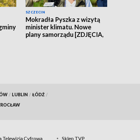
SZCZECIN
Mokradła Pyszka z wizytą
 gminy
minister klimatu. Nowe
plany samorządu [ZDJĘCIA,
WIDEO]
KÓW
/
LUBLIN
/
ŁÓDŹ
/
ROCŁAW
 Telewizja Cyfrowa
Sklep TVP