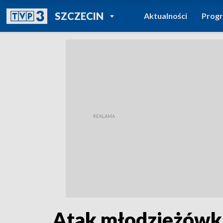
POWRÓT DO
SZCZECIN
Aktualności
Prog
TVP REGIONY
Atak młodzieżówki