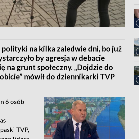
olityki na kilka zaledwie dni, bo już
wystarczyło by agresja w debacie
się na grunt społeczny. „Dojdzie do
robicie” mówił do dziennikarki TVP
in 6 osób
as
paski TVP,
ego lidera