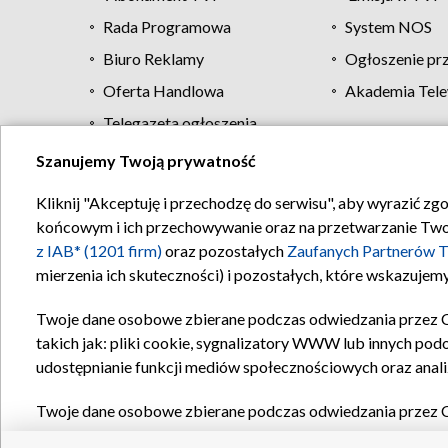
Rada Programowa
System NOS
Biuro Reklamy
Ogłoszenie pr
Oferta Handlowa
Akademia Tele
Telegazeta ogłoszenia
Szanujemy Twoją prywatność
Regulamin TVP
Kliknij "Akceptuję i przechodzę do serwisu", aby wyrazić zg
końcowym i ich przechowywanie oraz na przetwarzanie Twoich
z IAB* (1201 firm)
oraz pozostałych
Zaufanych Partnerów T
mierzenia ich skuteczności) i pozostałych, które wskazujemy
Twoje dane osobowe zbierane podczas odwiedzania przez 
takich jak: pliki cookie, sygnalizatory WWW lub innych pod
udostępnianie funkcji mediów społecznościowych oraz anali
Twoje dane osobowe zbierane podczas odwiedzania przez 
plików cookie, informacje o Twoich wyszukiwaniach w serwi