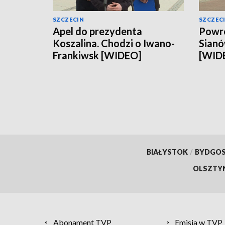
SZCZECIN
SZCZEC
Apel do prezydenta
Powró
Koszalina. Chodzi o Iwano-
Sianó
Frankiwsk [WIDEO]
[WID
BIAŁYSTOK
/
BYDGO
OLSZTY
Abonament TVP
Emisja w TVP