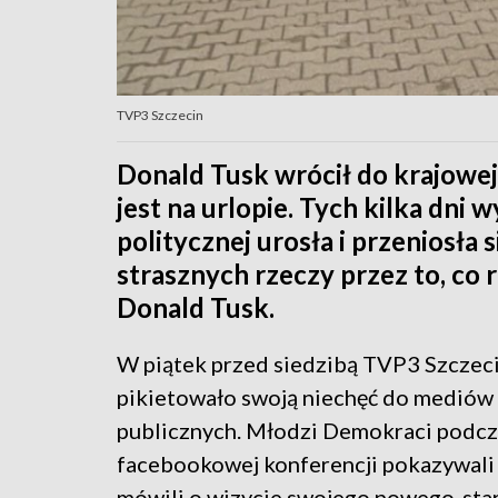
TVP3 Szczecin
Donald Tusk wrócił do krajowej p
jest na urlopie. Tych kilka dni 
politycznej urosła i przeniosła 
strasznych rzeczy przez to, co 
Donald Tusk.
W piątek przed siedzibą TVP3 Szczec
pikietowało swoją niechęć do mediów
publicznych. Młodzi Demokraci podcz
facebookowej konferencji pokazywali 
mówili o wizycie swojego nowego-star