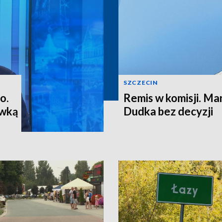
SZCZECIN
o.
Remis w komisji. M
ewką
Dudka bez decyzji