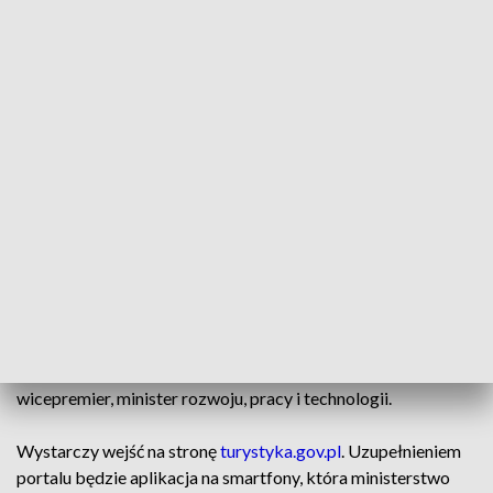
prowadziła biuro podróży donikąd. Kobieta oferowała
wczasy zagranicą za niewielkie pieniądze. Klientom
wmawiała, że wyjazdy dofinansowywała Unia Europejska.
Oszustka wpadła w ręce policji. - Zostaliśmy na lodzie. Nie
mieliśmy jak wrócić do domów. Byliśmy na lotnisku o
godzinie 12:00, a dopiero o 22:00 udało się jakąś alternatywę
wymyślić – mówi jedna z poszkodowanych.
Teraz legalność obiektów noclegowych czy usług
turystycznych sprawdzi nam aplikacja. - Chcemy, aby osoby
korzystające z usług turystycznych w naszym kraju miały
pełny dostęp do aktualnych i wiarygodnych informacji na ten
temat i rozwiązania, które wprowadziliśmy na tym portalu
gwarantują weryfikację legalnie działających obiektów
turystycznych w Polsce – powiedział Jarosław Gowin,
wicepremier, minister rozwoju, pracy i technologii.
Wystarczy wejść na stronę
turystyka.gov.pl
. Uzupełnieniem
portalu będzie aplikacja na smartfony, która ministerstwo