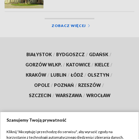
ZOBACZ WIĘCEJ
BIAŁYSTOK
/
BYDGOSZCZ
/
GDAŃSK
/
GORZÓW WLKP.
/
KATOWICE
/
KIELCE
/
KRAKÓW
/
LUBLIN
/
ŁÓDŹ
/
OLSZTYN
/
OPOLE
/
POZNAŃ
/
RZESZÓW
/
SZCZECIN
/
WARSZAWA
/
WROCŁAW
Szanujemy Twoją prywatność
Dołącz do nas:
Kliknij "Akceptuję i przechodzę do serwisu", aby wyrazić zgody na
korzystanie z technologii automatycznego śledzenia i zbierania danych,
TVP