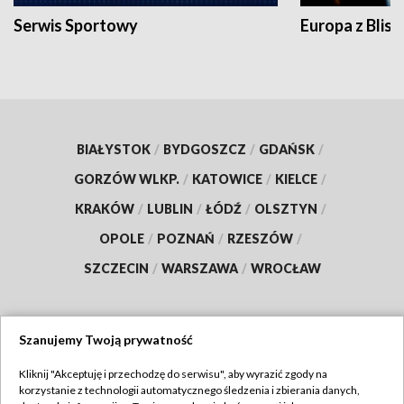
Serwis Sportowy
Europa z Blisk
BIAŁYSTOK
/
BYDGOSZCZ
/
GDAŃSK
/
GORZÓW WLKP.
/
KATOWICE
/
KIELCE
/
KRAKÓW
/
LUBLIN
/
ŁÓDŹ
/
OLSZTYN
/
OPOLE
/
POZNAŃ
/
RZESZÓW
/
SZCZECIN
/
WARSZAWA
/
WROCŁAW
Szanujemy Twoją prywatność
Dołącz do nas:
Kliknij "Akceptuję i przechodzę do serwisu", aby wyrazić zgody na
korzystanie z technologii automatycznego śledzenia i zbierania danych,
TVP