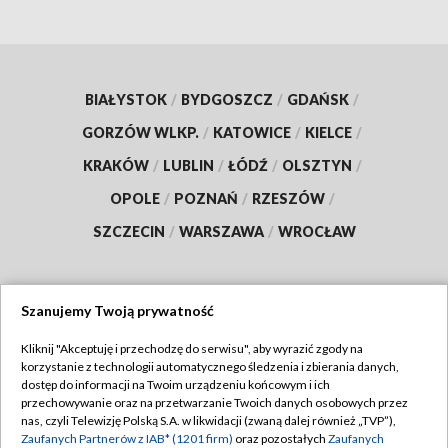
BIAŁYSTOK
/
BYDGOSZCZ
/
GDAŃSK
/
GORZÓW WLKP.
/
KATOWICE
/
KIELCE
/
KRAKÓW
/
LUBLIN
/
ŁÓDŹ
/
OLSZTYN
/
OPOLE
/
POZNAŃ
/
RZESZÓW
/
SZCZECIN
/
WARSZAWA
/
WROCŁAW
Szanujemy Twoją prywatność
Dołącz do nas:
Kliknij "Akceptuję i przechodzę do serwisu", aby wyrazić zgody na
korzystanie z technologii automatycznego śledzenia i zbierania danych,
TVP
dostęp do informacji na Twoim urządzeniu końcowym i ich
Abonament TVP
przechowywanie oraz na przetwarzanie Twoich danych osobowych przez
Regulamin TVP
nas, czyli Telewizję Polską S.A. w likwidacji (zwaną dalej również „TVP”),
Emisja w TVP
Polityka prywatności
Zaufanych Partnerów z IAB* (1201 firm)
oraz pozostałych
Zaufanych