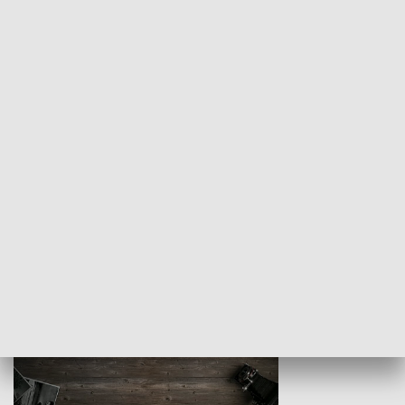
Z indeksem w ręku
Droga po suk
HISTORIA