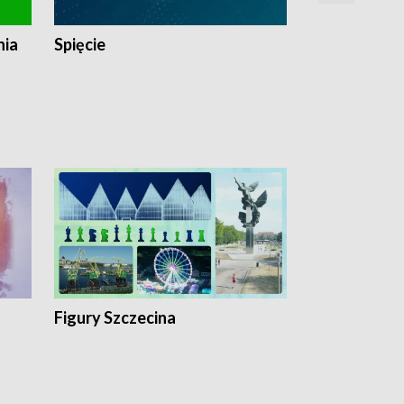
nia
Spięcie
Niedziałkow
Figury Szczecina