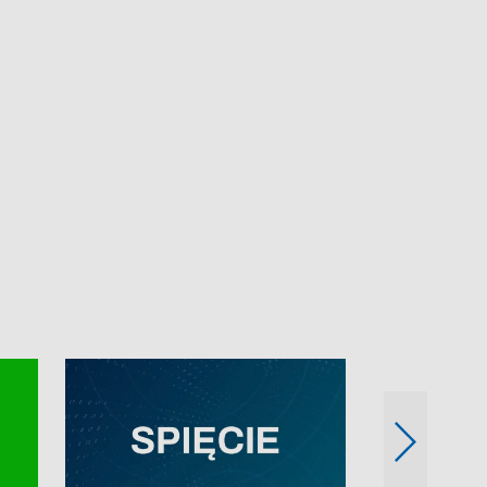
e-mail: kronika@tvp.pl.
e-mail: kronika@t