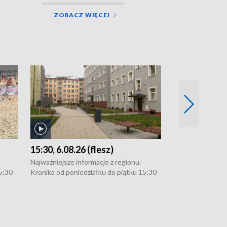
ZOBACZ WIĘCEJ
15:30, 6.08.26 (flesz)
21:30, 5.08.2
Najważniejsze informacje z regionu.
Najważniejsze in
5:30
Kronika od poniedziałku do piątku 15:30
Kronika od ponie
:30.
(flesz), 16:30 (+ rozmowa), 18:30, 21:30.
(flesz), 16:30 (+
W weekendy i święta 15:30 i 16:30
W weekendy i świ
zekają
(flesz), 18:30 i 21:30. Dziennikarze czekają
(flesz), 18:30 i 
l. 91-
na Państwa zgłoszenia: Szczecin - tel. 91-
na Państwa zgłosz
-054,
4 8-10-400, Koszalin - tel. 94-34-50-054,
4 8-10-400, Kosza