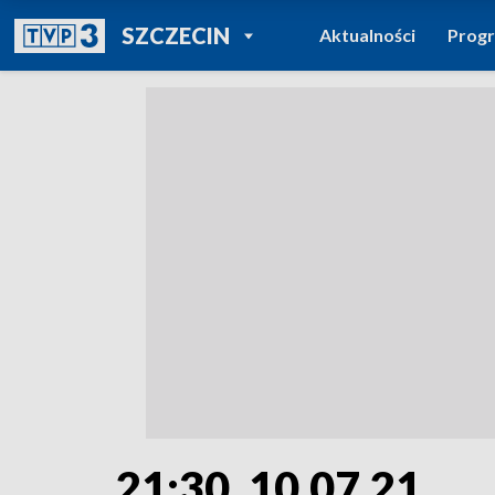
POWRÓT DO
SZCZECIN
Aktualności
Prog
TVP REGIONY
21:30, 10.07.21