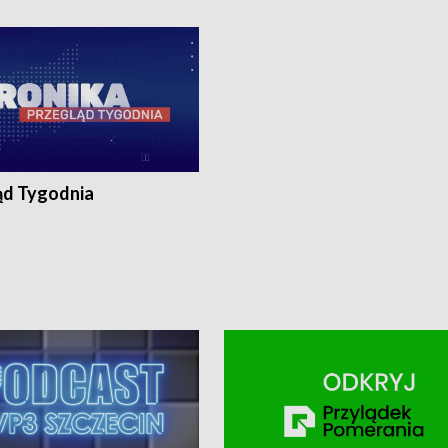
ronika@tvp.pl.
e-mail: kronika@tvp.pl.
ąd Tygodnia