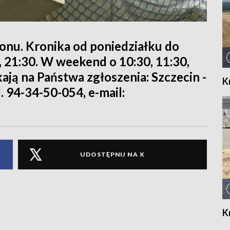
ionu. Kronika od poniedziałku do
0, 21:30. W weekend o 10:30, 11:30,
kają na Państwa zgłoszenia: Szczecin -
K
l. 94-34-50-054, e-mail:
UDOSTĘPNIJ NA X
K