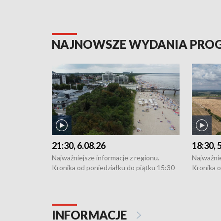
NAJNOWSZE WYDANIA PR
21:30, 6.08.26
18:30, 
Najważniejsze informacje z regionu.
Najważnie
Kronika od poniedziałku do piątku 15:30
Kronika o
(flesz), 16:30 (+ rozmowa), 18:30, 21:30.
(flesz), 
W weekendy i święta 15:30 i 16:30
W weekend
(flesz), 18:30 i 21:30. Dziennikarze czekają
(flesz), 1
na Państwa zgłoszenia: Szczecin - tel. 91-
na Państw
INFORMACJE
4 8-10-400, Koszalin - tel. 94-34-50-054,
4 8-10-40