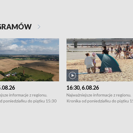
OGRAMÓW
5.08.26
16:30, 6.08.26
jsze informacje z regionu.
Najważniejsze informacje z regionu.
d poniedziałku do piątku 15:30
Kronika od poniedziałku do piątku 1
16:30 (+ rozmowa), 18:30, 21:30.
(flesz), 16:30 (+ rozmowa), 18:30, 21
y i święta 15:30 i 16:30
W weekendy i święta 15:30 i 16:30
8:30 i 21:30. Dziennikarze czekają
(flesz), 18:30 i 21:30. Dziennikarze c
a zgłoszenia: Szczecin - tel. 91-
na Państwa zgłoszenia: Szczecin - te
0, Koszalin - tel. 94-34-50-054,
4 8-10-400, Koszalin - tel. 94-34-50