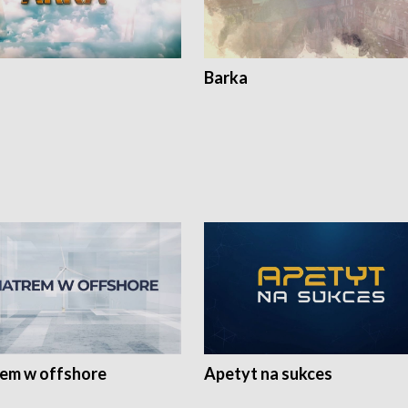
Barka
rem w offshore
Apetyt na sukces