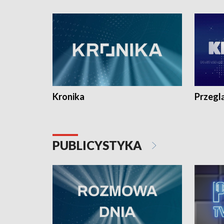
e-mail: kronika@tvp.pl.
e-mail: k
Kronika
Przegl
PUBLICYSTYKA