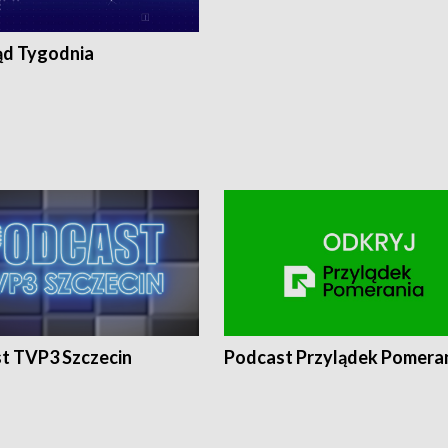
ąd Tygodnia
t TVP3 Szczecin
Podcast Przylądek Pomera