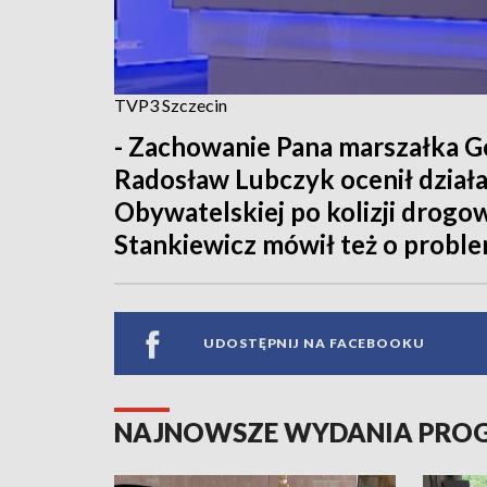
TVP3 Szczecin
- Zachowanie Pana marszałka G
Radosław Lubczyk ocenił działa
Obywatelskiej po kolizji drog
Stankiewicz mówił też o proble
UDOSTĘPNIJ NA FACEBOOKU
NAJNOWSZE WYDANIA PR