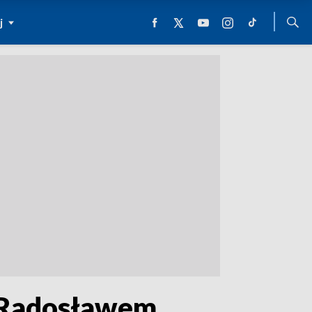
j
z Radosławem