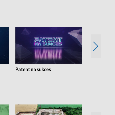
Patent na sukces
Rolnictwo w 