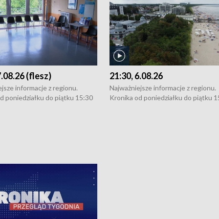
7.08.26 (flesz)
21:30, 6.08.26
jsze informacje z regionu.
Najważniejsze informacje z regionu.
d poniedziałku do piątku 15:30
Kronika od poniedziałku do piątku 1
16:30 (+ rozmowa), 18:30, 21:30.
(flesz), 16:30 (+ rozmowa), 18:30, 21
y i święta 15:30 i 16:30
W weekendy i święta 15:30 i 16:30
8:30 i 21:30. Dziennikarze czekają
(flesz), 18:30 i 21:30. Dziennikarze c
a zgłoszenia: Szczecin - tel. 91-
na Państwa zgłoszenia: Szczecin - te
0, Koszalin - tel. 94-34-50-054,
4 8-10-400, Koszalin - tel. 94-34-50
ronika@tvp.pl.
e-mail: kronika@tvp.pl.