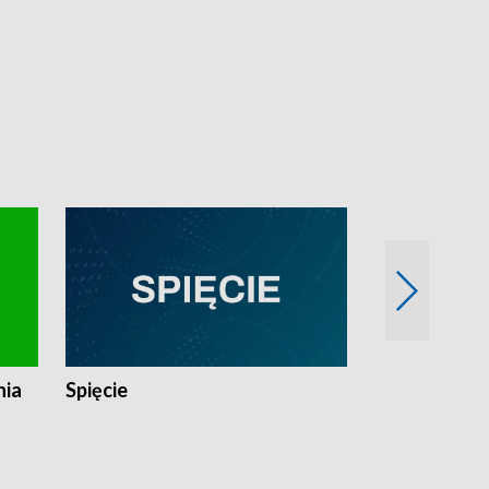
nia
Spięcie
Niedziałkow