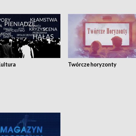
Kultura
Twórcze horyzonty