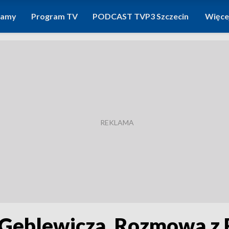
ramy
Program TV
PODCAST TVP3 Szczecin
Więce
da Geblewicza. Rozmowa 