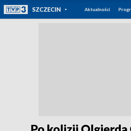
POWRÓT DO
SZCZECIN
Aktualności
Prog
TVP REGIONY
Po kolizji Olgier