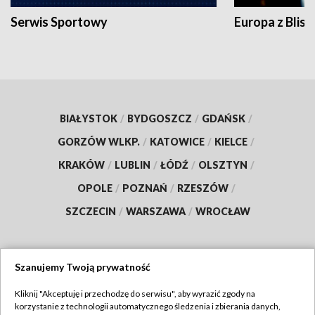
Serwis Sportowy
Europa z Blisk
BIAŁYSTOK
/
BYDGOSZCZ
/
GDAŃSK
/
GORZÓW WLKP.
/
KATOWICE
/
KIELCE
/
KRAKÓW
/
LUBLIN
/
ŁÓDŹ
/
OLSZTYN
/
OPOLE
/
POZNAŃ
/
RZESZÓW
/
SZCZECIN
/
WARSZAWA
/
WROCŁAW
Szanujemy Twoją prywatność
Dołącz do nas:
Kliknij "Akceptuję i przechodzę do serwisu", aby wyrazić zgody na
korzystanie z technologii automatycznego śledzenia i zbierania danych,
TVP