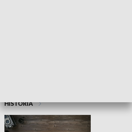
NAUKA I EDUKACJA
Z indeksem w ręku
Droga po suk
HISTORIA