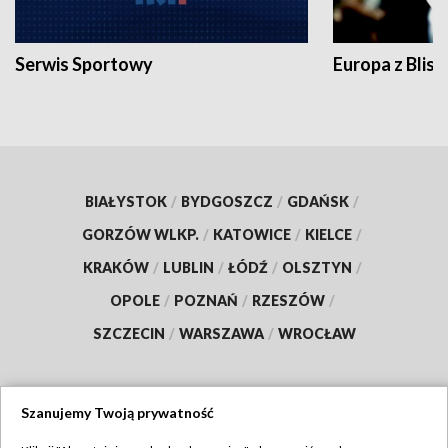
Serwis Sportowy
Europa z Blisk
BIAŁYSTOK
/
BYDGOSZCZ
/
GDAŃSK
/
GORZÓW WLKP.
/
KATOWICE
/
KIELCE
/
KRAKÓW
/
LUBLIN
/
ŁÓDŹ
/
OLSZTYN
/
OPOLE
/
POZNAŃ
/
RZESZÓW
/
SZCZECIN
/
WARSZAWA
/
WROCŁAW
Szanujemy Twoją prywatność
Dołącz do nas: