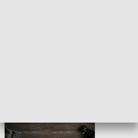
Z indeksem w ręku
Droga po suk
HISTORIA