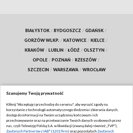
BIAŁYSTOK
/
BYDGOSZCZ
/
GDAŃSK
/
GORZÓW WLKP.
/
KATOWICE
/
KIELCE
/
KRAKÓW
/
LUBLIN
/
ŁÓDŹ
/
OLSZTYN
/
OPOLE
/
POZNAŃ
/
RZESZÓW
/
SZCZECIN
/
WARSZAWA
/
WROCŁAW
Szanujemy Twoją prywatność
Dołącz do nas:
Kliknij "Akceptuję i przechodzę do serwisu", aby wyrazić zgody na
korzystanie z technologii automatycznego śledzenia i zbierania danych,
TVP
dostęp do informacji na Twoim urządzeniu końcowym i ich
Abonament TVP
przechowywanie oraz na przetwarzanie Twoich danych osobowych przez
Regulamin TVP
nas, czyli Telewizję Polską S.A. w likwidacji (zwaną dalej również „TVP”),
Emisja w TVP
Polityka prywatności
Zaufanych Partnerów z IAB* (1201 firm)
oraz pozostałych
Zaufanych