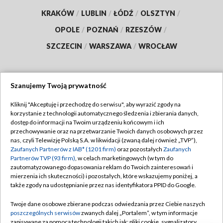
KRAKÓW
/
LUBLIN
/
ŁÓDŹ
/
OLSZTYN
/
OPOLE
/
POZNAŃ
/
RZESZÓW
/
SZCZECIN
/
WARSZAWA
/
WROCŁAW
Szanujemy Twoją prywatność
Dołącz do nas:
Kliknij "Akceptuję i przechodzę do serwisu", aby wyrazić zgody na
korzystanie z technologii automatycznego śledzenia i zbierania danych,
TVP
dostęp do informacji na Twoim urządzeniu końcowym i ich
Abonament TVP
przechowywanie oraz na przetwarzanie Twoich danych osobowych przez
Regulamin TVP
nas, czyli Telewizję Polską S.A. w likwidacji (zwaną dalej również „TVP”),
Emisja w TVP
Polityka prywatności
Zaufanych Partnerów z IAB* (1201 firm)
oraz pozostałych
Zaufanych
Partnerów TVP (93 firm)
, w celach marketingowych (w tym do
Centrum informacji TVP
Moje zgody
zautomatyzowanego dopasowania reklam do Twoich zainteresowań i
mierzenia ich skuteczności) i pozostałych, które wskazujemy poniżej, a
Naziemna Telewizja Cyfrowa
Pomoc
także zgody na udostępnianie przez nas identyfikatora PPID do Google.
Sklep TVP
Biuro reklamy
Twoje dane osobowe zbierane podczas odwiedzania przez Ciebie naszych
Rada Programowa
Kontakt
poszczególnych serwisów
zwanych dalej „Portalem”, w tym informacje
zapisywane za pomocą technologii takich jak: pliki cookie, sygnalizatory