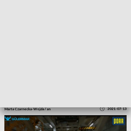
POWRÓT DO
SZCZECIN
TVP REGIONY
Budowa tunelu pod Świną na półmetku.
Za rok ma być gotowy [WIDEO]
2021-07-13
Marta Czarnecka-Wojda / an