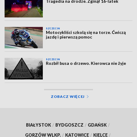
Tragedia na drodze. Zginął 16-latek
SZCZECIN
Motocykliści szkolą się na torze. Ćwiczą
jazdę i pierwszą pomoc
SZCZECIN
Rozbił busa o drzewo. Kierowca nie żyje
ZOBACZ WIĘCEJ
BIAŁYSTOK
/
BYDGOSZCZ
/
GDAŃSK
/
GORZÓW WLKP.
/
KATOWICE
/
KIELCE
/