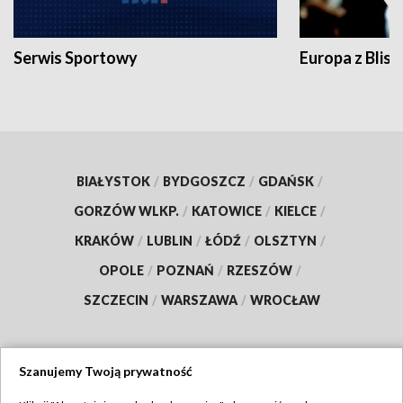
Serwis Sportowy
Europa z Blisk
BIAŁYSTOK
/
BYDGOSZCZ
/
GDAŃSK
/
GORZÓW WLKP.
/
KATOWICE
/
KIELCE
/
KRAKÓW
/
LUBLIN
/
ŁÓDŹ
/
OLSZTYN
/
OPOLE
/
POZNAŃ
/
RZESZÓW
/
SZCZECIN
/
WARSZAWA
/
WROCŁAW
Szanujemy Twoją prywatność
Dołącz do nas: