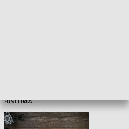
NAUKA I EDUKACJA
Z indeksem w ręku
Droga po suk
HISTORIA