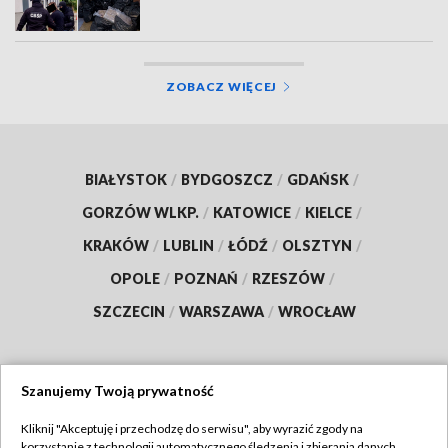
ZOBACZ WIĘCEJ
BIAŁYSTOK
/
BYDGOSZCZ
/
GDAŃSK
/
GORZÓW WLKP.
/
KATOWICE
/
KIELCE
/
KRAKÓW
/
LUBLIN
/
ŁÓDŹ
/
OLSZTYN
/
OPOLE
/
POZNAŃ
/
RZESZÓW
/
SZCZECIN
/
WARSZAWA
/
WROCŁAW
Szanujemy Twoją prywatność
Dołącz do nas:
Kliknij "Akceptuję i przechodzę do serwisu", aby wyrazić zgody na
korzystanie z technologii automatycznego śledzenia i zbierania danych,