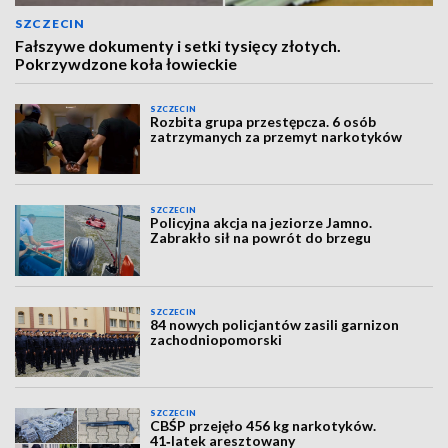
SZCZECIN
Fałszywe dokumenty i setki tysięcy złotych.
Pokrzywdzone koła łowieckie
SZCZECIN
Rozbita grupa przestępcza. 6 osób
zatrzymanych za przemyt narkotyków
SZCZECIN
Policyjna akcja na jeziorze Jamno.
Zabrakło sił na powrót do brzegu
SZCZECIN
84 nowych policjantów zasili garnizon
zachodniopomorski
SZCZECIN
CBŚP przejęło 456 kg narkotyków.
41‑latek aresztowany