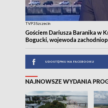
TVP3 Szczecin
Gościem Dariusza Baranika w K
Bogucki, wojewoda zachodniop
UDOSTĘPNIJ NA FACEBOOKU
NAJNOWSZE WYDANIA PR