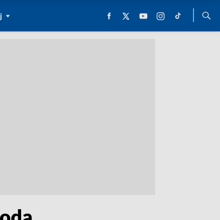
j
wodą