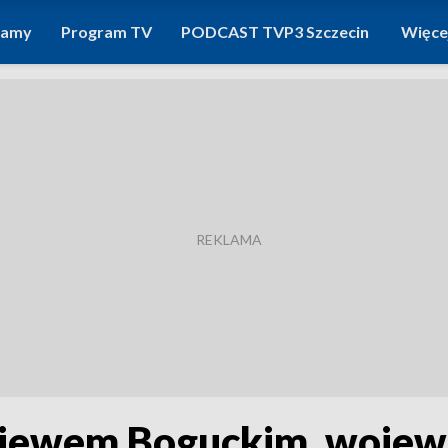
ramy
Program TV
PODCAST TVP3 Szczecin
Więce
niewem Boguckim, woje