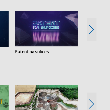
Patent na sukces
Rolnictwo w 