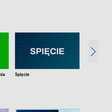
nia
Spięcie
Niedziałkow