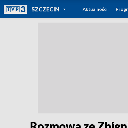
POWRÓT DO
SZCZECIN
Aktualności
Prog
TVP REGIONY
Rozmowa ze Zbig