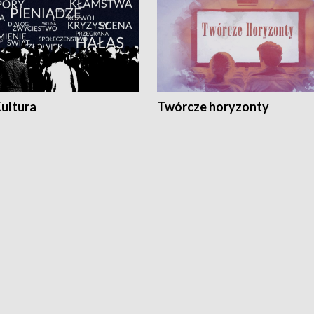
Kultura
Twórcze horyzonty