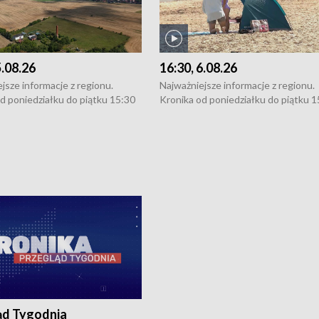
5.08.26
16:30, 6.08.26
jsze informacje z regionu.
Najważniejsze informacje z regionu.
d poniedziałku do piątku 15:30
Kronika od poniedziałku do piątku 1
16:30 (+ rozmowa), 18:30, 21:30.
(flesz), 16:30 (+ rozmowa), 18:30, 21
y i święta 15:30 i 16:30
W weekendy i święta 15:30 i 16:30
8:30 i 21:30. Dziennikarze czekają
(flesz), 18:30 i 21:30. Dziennikarze c
a zgłoszenia: Szczecin - tel. 91-
na Państwa zgłoszenia: Szczecin - te
0, Koszalin - tel. 94-34-50-054,
4 8-10-400, Koszalin - tel. 94-34-50
ronika@tvp.pl.
e-mail: kronika@tvp.pl.
ąd Tygodnia