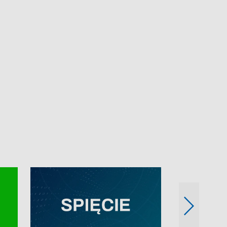
e-mail: kronika@tvp.pl.
e-mail: kronika@t