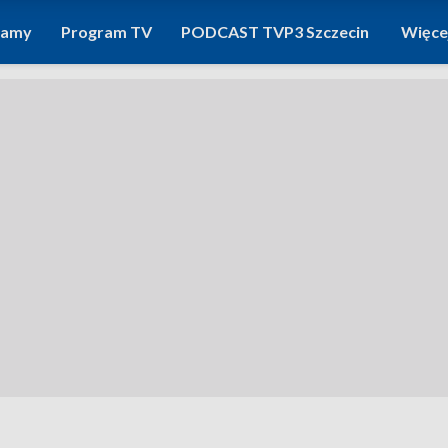
ramy
Program TV
PODCAST TVP3 Szczecin
Więce