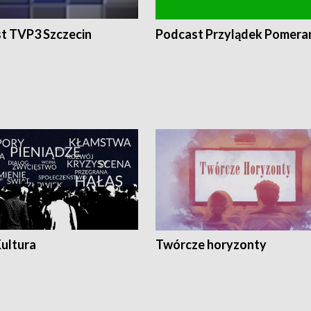
t TVP3 Szczecin
Podcast Przylądek Pomera
Kultura
Twórcze horyzonty