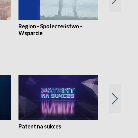
Region - Społeczeństwo -
Bez Barier
Wsparcie
Patent na sukces
Rolnictwo w 