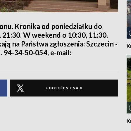
ionu. Kronika od poniedziałku do
0, 21:30. W weekend o 10:30, 11:30,
kają na Państwa zgłoszenia: Szczecin -
K
l. 94-34-50-054, e-mail:
UDOSTĘPNIJ NA X
K