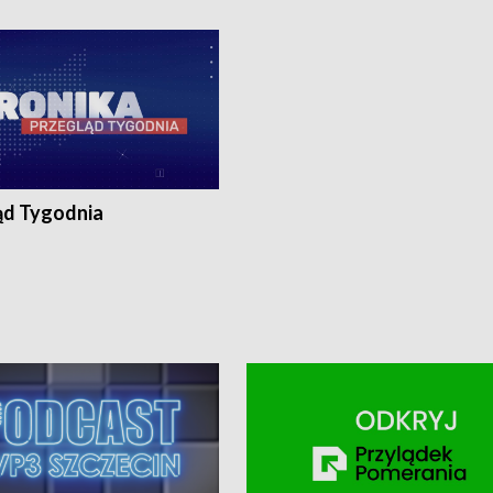
ronika@tvp.pl.
e-mail: kronika@tvp.pl.
ąd Tygodnia