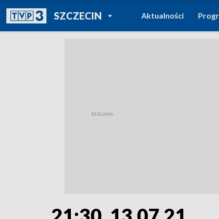
POWRÓT DO
SZCZECIN
Aktualności
Prog
TVP REGIONY
21:30, 13.07.21