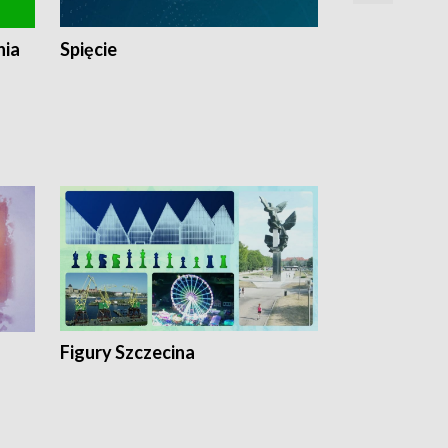
nia
Spięcie
Niedziałkow
Figury Szczecina