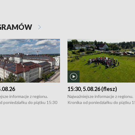
OGRAMÓW
5.08.26
15:30, 5.08.26 (flesz)
jsze informacje z regionu.
Najważniejsze informacje z regionu.
d poniedziałku do piątku 15:30
Kronika od poniedziałku do piątku 1
16:30 (+ rozmowa), 18:30, 21:30.
(flesz), 16:30 (+ rozmowa), 18:30, 21
y i święta 15:30 i 16:30
W weekendy i święta 15:30 i 16:30
8:30 i 21:30. Dziennikarze czekają
(flesz), 18:30 i 21:30. Dziennikarze c
a zgłoszenia: Szczecin - tel. 91-
na Państwa zgłoszenia: Szczecin - te
0, Koszalin - tel. 94-34-50-054,
4 8-10-400, Koszalin - tel. 94-34-50