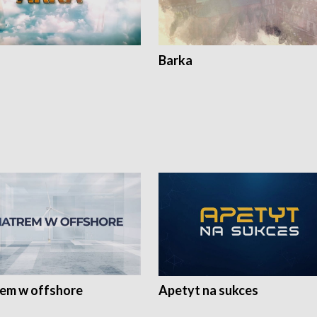
Barka
rem w offshore
Apetyt na sukces