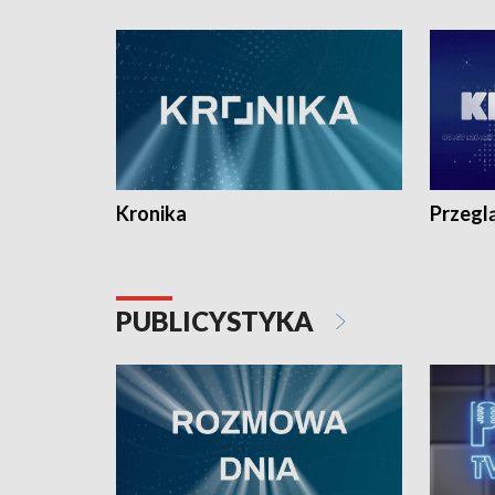
e-mail: kronika@tvp.pl.
e-mail: k
Kronika
Przegl
PUBLICYSTYKA