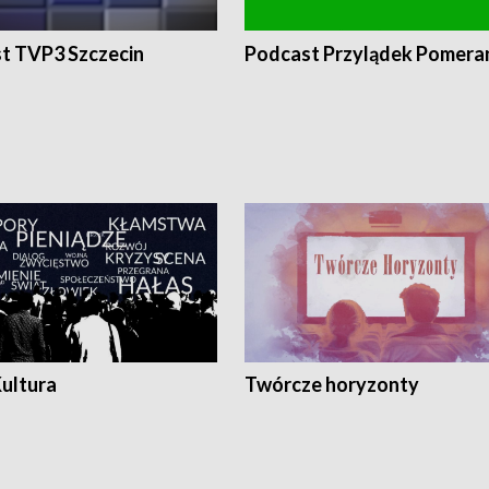
t TVP3 Szczecin
Podcast Przylądek Pomera
Kultura
Twórcze horyzonty