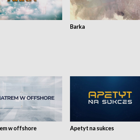
Barka
rem w offshore
Apetyt na sukces