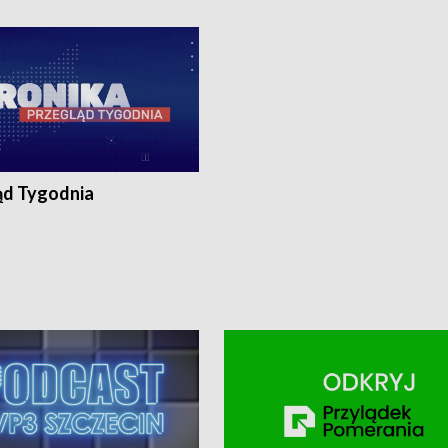
ronika@tvp.pl.
e-mail: kronika@tvp.pl.
ąd Tygodnia