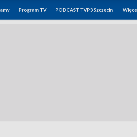
ramy
Program TV
PODCAST TVP3 Szczecin
Więce