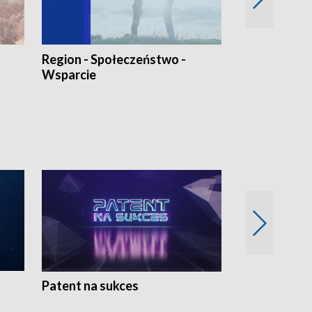
Region - Społeczeństwo -
Bez Barier
Wsparcie
Patent na sukces
Rolnictwo w 