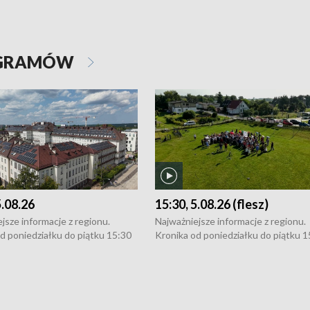
OGRAMÓW
5.08.26
15:30, 5.08.26 (flesz)
jsze informacje z regionu.
Najważniejsze informacje z regionu.
d poniedziałku do piątku 15:30
Kronika od poniedziałku do piątku 1
16:30 (+ rozmowa), 18:30, 21:30.
(flesz), 16:30 (+ rozmowa), 18:30, 21
y i święta 15:30 i 16:30
W weekendy i święta 15:30 i 16:30
8:30 i 21:30. Dziennikarze czekają
(flesz), 18:30 i 21:30. Dziennikarze c
a zgłoszenia: Szczecin - tel. 91-
na Państwa zgłoszenia: Szczecin - te
0, Koszalin - tel. 94-34-50-054,
4 8-10-400, Koszalin - tel. 94-34-50