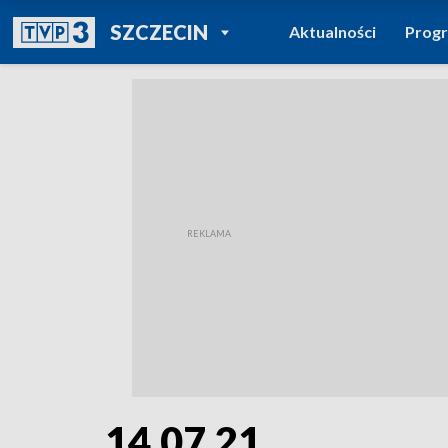
POWRÓT DO
SZCZECIN
Aktualności
Prog
TVP REGIONY
14.07.21