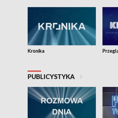
e-mail: kronika@tvp.pl.
e-mail: k
Kronika
Przegl
PUBLICYSTYKA