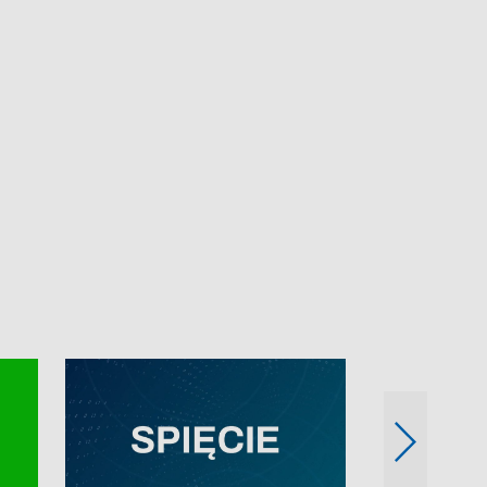
e-mail: kronika@tvp.pl.
e-mail: kronika@t