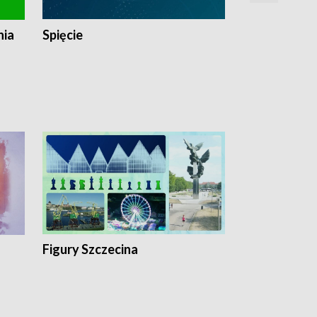
nia
Spięcie
Niedziałkow
Figury Szczecina