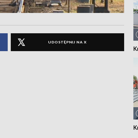
UDOSTĘPNIJ NA X
K
K