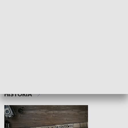
NAUKA I EDUKACJA
Z indeksem w ręku
Droga po suk
HISTORIA