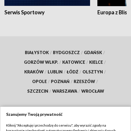
Serwis Sportowy
Europa z Blisk
BIAŁYSTOK
/
BYDGOSZCZ
/
GDAŃSK
/
GORZÓW WLKP.
/
KATOWICE
/
KIELCE
/
KRAKÓW
/
LUBLIN
/
ŁÓDŹ
/
OLSZTYN
/
OPOLE
/
POZNAŃ
/
RZESZÓW
/
SZCZECIN
/
WARSZAWA
/
WROCŁAW
Szanujemy Twoją prywatność
Dołącz do nas:
Kliknij "Akceptuję i przechodzę do serwisu", aby wyrazić zgody na
korzystanie z technologii automatycznego śledzenia i zbierania danych,