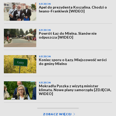
SZCZECIN
Apel do prezydenta Koszalina. Chodzi o
Iwano-Frankiwsk [WIDEO]
SZCZECIN
Powrót Łaz do Mielna. Sianów nie
odpuszcza [WIDEO]
SZCZECIN
Koniec sporu o Łazy. Miejscowość wróci
do gminy Mielno
SZCZECIN
Mokradła Pyszka z wizytą minister
klimatu. Nowe plany samorządu [ZDJĘCIA,
WIDEO]
ZOBACZ WIĘCEJ