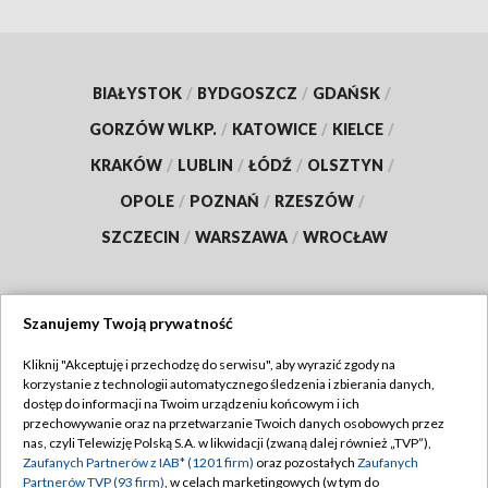
BIAŁYSTOK
/
BYDGOSZCZ
/
GDAŃSK
/
GORZÓW WLKP.
/
KATOWICE
/
KIELCE
/
KRAKÓW
/
LUBLIN
/
ŁÓDŹ
/
OLSZTYN
/
OPOLE
/
POZNAŃ
/
RZESZÓW
/
SZCZECIN
/
WARSZAWA
/
WROCŁAW
Szanujemy Twoją prywatność
Dołącz do nas:
Kliknij "Akceptuję i przechodzę do serwisu", aby wyrazić zgody na
korzystanie z technologii automatycznego śledzenia i zbierania danych,
TVP
dostęp do informacji na Twoim urządzeniu końcowym i ich
Abonament TVP
przechowywanie oraz na przetwarzanie Twoich danych osobowych przez
Regulamin TVP
nas, czyli Telewizję Polską S.A. w likwidacji (zwaną dalej również „TVP”),
Emisja w TVP
Polityka prywatności
Zaufanych Partnerów z IAB* (1201 firm)
oraz pozostałych
Zaufanych
Partnerów TVP (93 firm)
, w celach marketingowych (w tym do