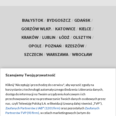
BIAŁYSTOK
/
BYDGOSZCZ
/
GDAŃSK
/
GORZÓW WLKP.
/
KATOWICE
/
KIELCE
/
KRAKÓW
/
LUBLIN
/
ŁÓDŹ
/
OLSZTYN
/
OPOLE
/
POZNAŃ
/
RZESZÓW
/
SZCZECIN
/
WARSZAWA
/
WROCŁAW
Szanujemy Twoją prywatność
Dołącz do nas:
Kliknij "Akceptuję i przechodzę do serwisu", aby wyrazić zgody na
korzystanie z technologii automatycznego śledzenia i zbierania danych,
TVP
dostęp do informacji na Twoim urządzeniu końcowym i ich
Abonament TVP
przechowywanie oraz na przetwarzanie Twoich danych osobowych przez
Regulamin TVP
nas, czyli Telewizję Polską S.A. w likwidacji (zwaną dalej również „TVP”),
Emisja w TVP
Polityka prywatności
Zaufanych Partnerów z IAB* (1201 firm)
oraz pozostałych
Zaufanych
Partnerów TVP (93 firm)
, w celach marketingowych (w tym do
Centrum informacji TVP