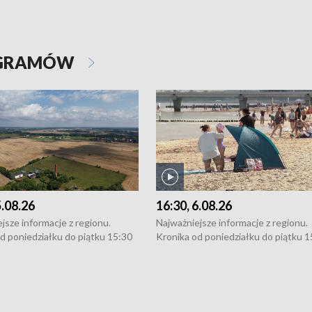
OGRAMÓW
5.08.26
16:30, 6.08.26
jsze informacje z regionu.
Najważniejsze informacje z regionu.
d poniedziałku do piątku 15:30
Kronika od poniedziałku do piątku 1
16:30 (+ rozmowa), 18:30, 21:30.
(flesz), 16:30 (+ rozmowa), 18:30, 21
y i święta 15:30 i 16:30
W weekendy i święta 15:30 i 16:30
8:30 i 21:30. Dziennikarze czekają
(flesz), 18:30 i 21:30. Dziennikarze c
a zgłoszenia: Szczecin - tel. 91-
na Państwa zgłoszenia: Szczecin - te
0, Koszalin - tel. 94-34-50-054,
4 8-10-400, Koszalin - tel. 94-34-50