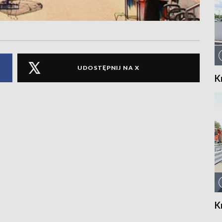
UDOSTĘPNIJ NA X
K
K