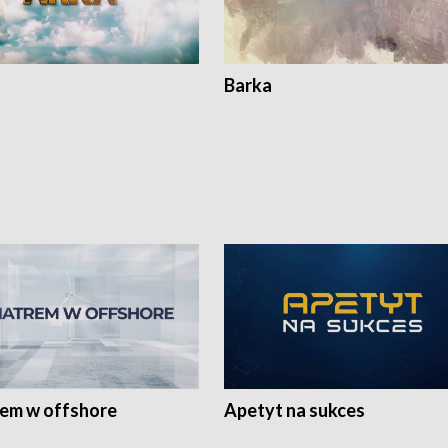
Barka
rem w offshore
Apetyt na sukces