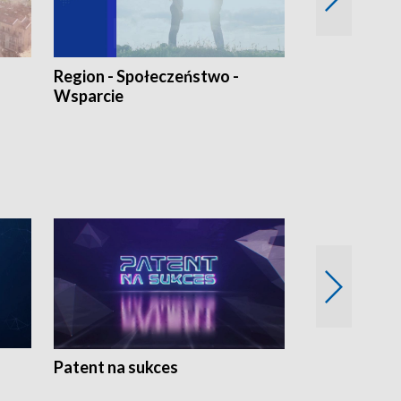
Region - Społeczeństwo -
Bez Barier
Wsparcie
Patent na sukces
Rolnictwo w 