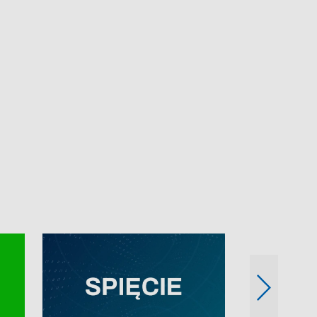
e-mail: kronika@tvp.pl.
e-mail: kronika@t