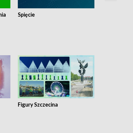
nia
Spięcie
Niedziałkow
Figury Szczecina