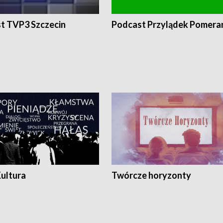
t TVP3 Szczecin
Podcast Przylądek Pomera
Kultura
Twórcze horyzonty