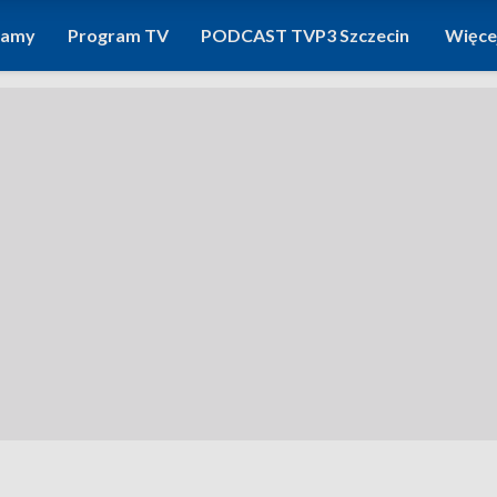
ramy
Program TV
PODCAST TVP3 Szczecin
Więce