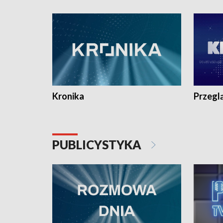
e-mail: kronika@tvp.pl.
e-mail: k
Kronika
Przegl
PUBLICYSTYKA