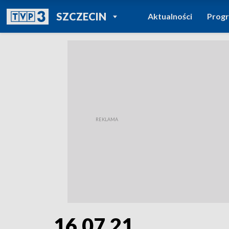
POWRÓT DO
SZCZECIN
Aktualności
Prog
TVP REGIONY
16.07.21