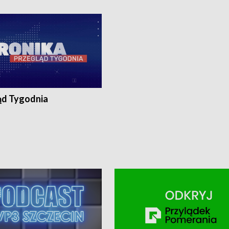
ronika@tvp.pl.
e-mail: kronika@tvp.pl.
ąd Tygodnia