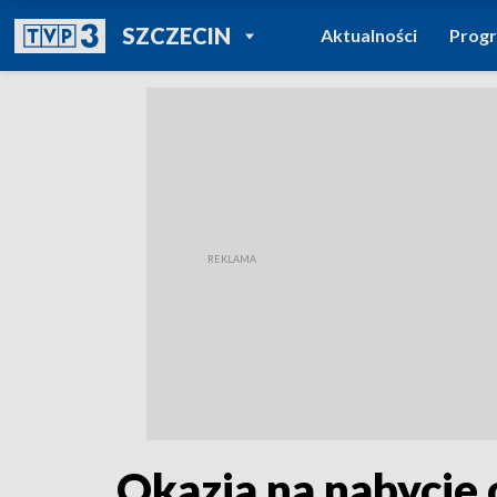
POWRÓT DO
SZCZECIN
Aktualności
Prog
TVP REGIONY
Okazja na nabycie 