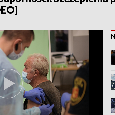
DEO]
N