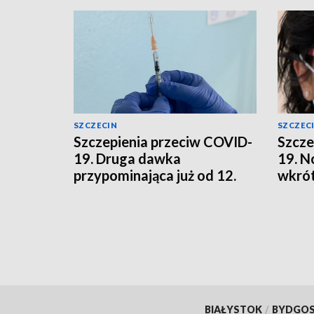
SZCZECIN
SZCZEC
Szczepienia przeciw COVID-
Szcze
19. Druga dawka
19. N
przypominająca już od 12.
wkrót
roku życia
BIAŁYSTOK
/
BYDGO