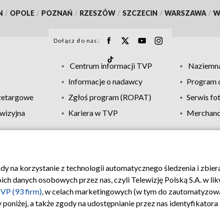
N
/
OPOLE
/
POZNAŃ
/
RZESZÓW
/
SZCZECIN
/
WARSZAWA
/
W
Dołącz do nas:
Centrum informacji TVP
Naziemna
Informacje o nadawcy
Program d
zetargowe
Zgłoś program (ROPAT)
Serwis fo
wizyjna
Kariera w TVP
Merchandi
Polityka prywatności
Moje zgody
Pomoc
Biuro re
ody na korzystanie z technologii automatycznego śledzenia i zbie
 danych osobowych przez nas, czyli Telewizję Polską S.A. w likw
VP (93 firm)
, w celach marketingowych (w tym do zautomatyzow
 poniżej, a także zgody na udostępnianie przez nas identyfikator