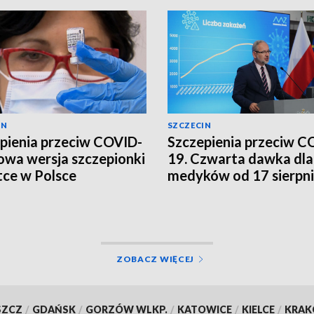
IN
SZCZECIN
pienia przeciw COVID-
Szczepienia przeciw C
owa wersja szczepionki
19. Czwarta dawka dla
ce w Polsce
medyków od 17 sierpn
[WIDEO]
ZOBACZ WIĘCEJ
SZCZ
/
GDAŃSK
/
GORZÓW WLKP.
/
KATOWICE
/
KIELCE
/
KRA