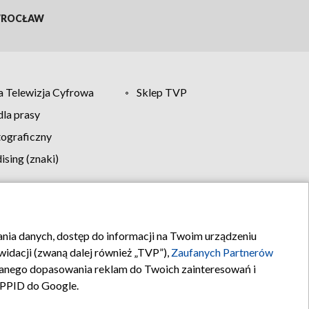
ROCŁAW
 Telewizja Cyfrowa
Sklep TVP
la prasy
tograficzny
sing (znaki)
klamy
Kontakt
rania danych, dostęp do informacji na Twoim urządzeniu
idacji (zwaną dalej również „TVP”),
Zaufanych Partnerów
anego dopasowania reklam do Twoich zainteresowań i
a PPID do Google.