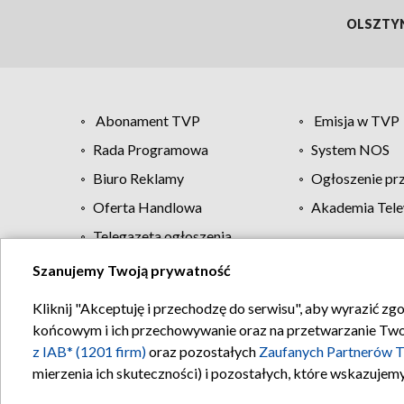
OLSZTY
Abonament TVP
Emisja w TVP
Rada Programowa
System NOS
Biuro Reklamy
Ogłoszenie pr
Oferta Handlowa
Akademia Tele
Telegazeta ogłoszenia
Szanujemy Twoją prywatność
Regulamin TVP
Kliknij "Akceptuję i przechodzę do serwisu", aby wyrazić zg
końcowym i ich przechowywanie oraz na przetwarzanie Twoich
z IAB* (1201 firm)
oraz pozostałych
Zaufanych Partnerów T
mierzenia ich skuteczności) i pozostałych, które wskazujemy