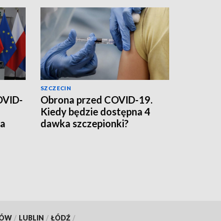
SZCZECIN
OVID-
Obrona przed COVID-19.
Kiedy będzie dostępna 4
ia
dawka szczepionki?
KÓW
/
LUBLIN
/
ŁÓDŹ
/