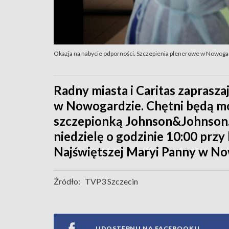
Okazja na nabycie odporności. Szczepienia plenerowe w Nowogar
Radny miasta i Caritas zaprasz
w Nowogardzie. Chętni będą mo
szczepionką Johnson&Johnson. 
niedzielę o godzinie 10:00 przy
Najświętszej Maryi Panny w No
Źródło:
TVP3 Szczecin
UDOSTĘPNIJ NA FACEBOOKU