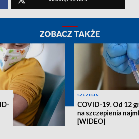
ZOBACZ TAKŻE
SZCZECIN
ID-
COVID-19. Od 12 gr
na szczepienia najm
[WIDEO]