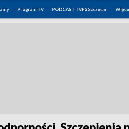
ramy
Program TV
PODCAST TVP3 Szczecin
Więce
odporności. Szczepienia