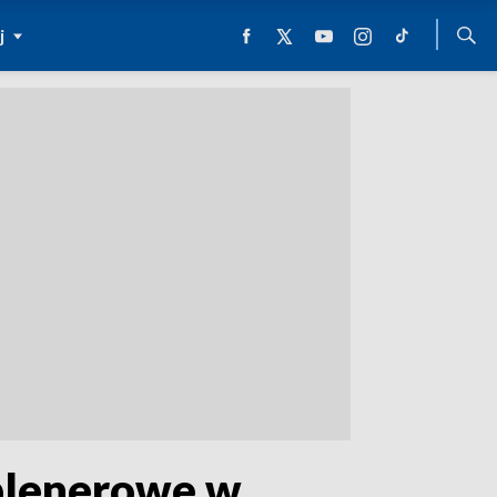
j
 plenerowe w