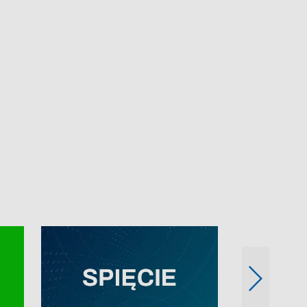
e-mail: kronika@tvp.pl.
e-mail: kronika@t