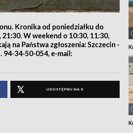
ionu. Kronika od poniedziałku do
0, 21:30. W weekend o 10:30, 11:30,
kają na Państwa zgłoszenia: Szczecin -
K
l. 94-34-50-054, e-mail:
UDOSTĘPNIJ NA X
K