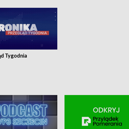
ronika@tvp.pl.
e-mail: kronika@tvp.pl.
ąd Tygodnia