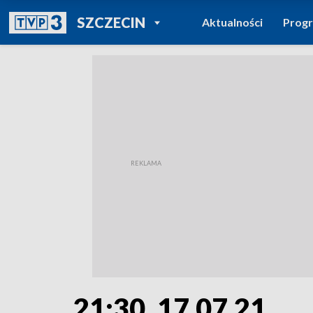
POWRÓT DO
SZCZECIN
Aktualności
Prog
TVP REGIONY
21:30, 17.07.21