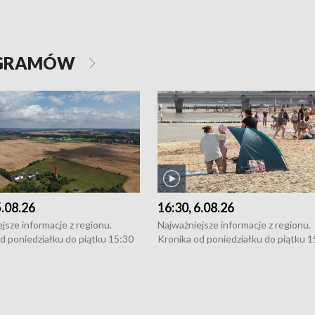
OGRAMÓW
5.08.26
16:30, 6.08.26
jsze informacje z regionu.
Najważniejsze informacje z regionu.
d poniedziałku do piątku 15:30
Kronika od poniedziałku do piątku 1
16:30 (+ rozmowa), 18:30, 21:30.
(flesz), 16:30 (+ rozmowa), 18:30, 21
y i święta 15:30 i 16:30
W weekendy i święta 15:30 i 16:30
8:30 i 21:30. Dziennikarze czekają
(flesz), 18:30 i 21:30. Dziennikarze c
a zgłoszenia: Szczecin - tel. 91-
na Państwa zgłoszenia: Szczecin - te
0, Koszalin - tel. 94-34-50-054,
4 8-10-400, Koszalin - tel. 94-34-50