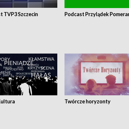
t TVP3 Szczecin
Podcast Przylądek Pomera
Kultura
Twórcze horyzonty