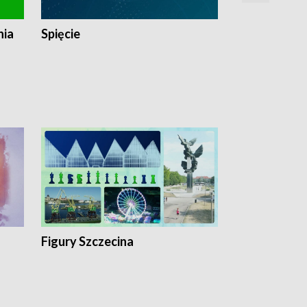
nia
Spięcie
Niedziałkow
Figury Szczecina