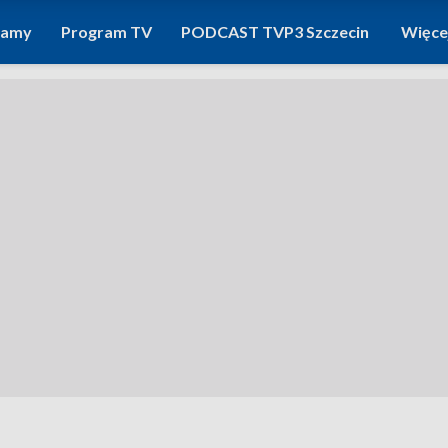
ramy
Program TV
PODCAST TVP3 Szczecin
Więce