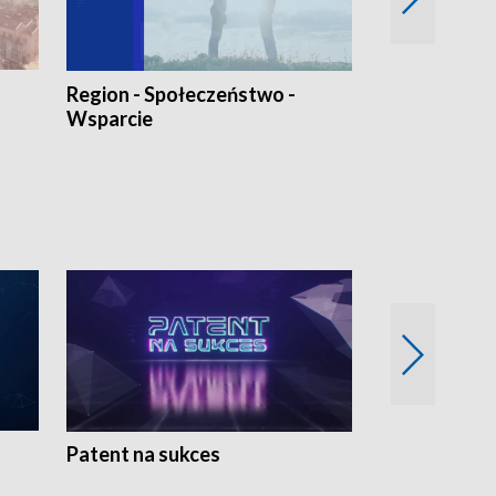
Region - Społeczeństwo -
Bez Barier
Wsparcie
Patent na sukces
Rolnictwo w 