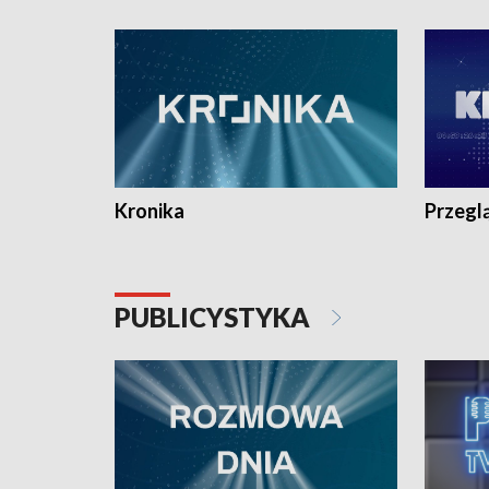
e-mail: kronika@tvp.pl.
e-mail: k
Kronika
Przegl
PUBLICYSTYKA