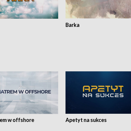
Barka
rem w offshore
Apetyt na sukces